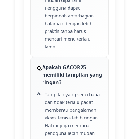
Pengguna dapat
berpindah antarbagian
halaman dengan lebih
praktis tanpa harus
mencari menu terlalu
lama.
Apakah GACOR25
memiliki tampilan yang
ringan?
Tampilan yang sederhana
dan tidak terlalu padat
membantu pengalaman
akses terasa lebih ringan.
Hal ini juga membuat
pengguna lebih mudah