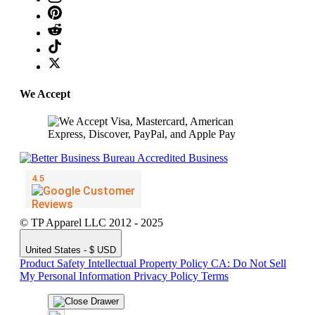
We Accept
© TP Apparel LLC 2012 - 2025
United States - $ USD
Product Safety
Intellectual Property Policy
CA: Do Not Sell
My Personal Information
Privacy Policy
Terms