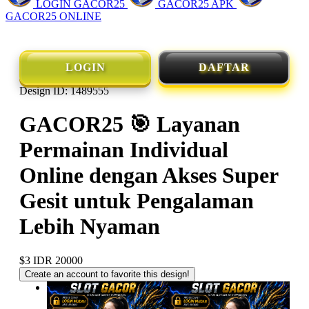
LOGIN GACOR25
GACOR25 APK
GACOR25 ONLINE
LOGIN
DAFTAR
Design ID: 1489555
GACOR25 🎯 Layanan
Permainan Individual
Online dengan Akses Super
Gesit untuk Pengalaman
Lebih Nyaman
$3
IDR 20000
Create an account to favorite this design!