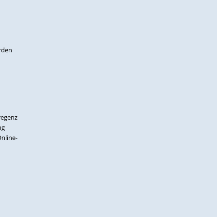
erden
regenz
ng
nline-