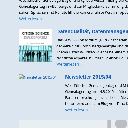
Westfälischer Genealogentag und Mitgliederversammlung Die 
Genealogentag in Altenberge und zur Mitgliederversammlung des
sehen. Sprecherin ist Renate Ell, die Kamera führte Kerstin Töppe,
Weiterlesen …
Datenqualität, Datenmanagem
Das GEWISS Konsortium „BürGEr schaffen W
der Verein für Computergenealogie und da
Thema Daten & Citizen Science bei einem
rechtliche Aspekte in Citizen Science“ 04./05
Weiterlesen …
Newsletter 2015/04
Westfälischer Genealogentag und Mit
Genealogentag am 14.3.2015 in Altenb
Familienforschung nachzulesen. Die 
herunterzuladen. Im Blog von Timo Kra
Weiterlesen …