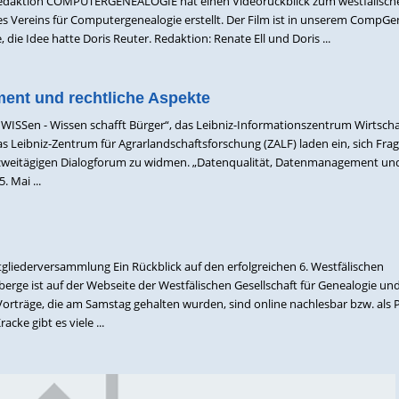
Redaktion COMPUTERGENEALOGIE hat einen Videorückblick zum westfälisch
 Vereins für Computergenealogie erstellt. Der Film ist in unserem CompGe
 die Idee hatte Doris Reuter. Redaktion: Renate Ell und Doris ...
ent und rechtliche Aspekte
ISSen - Wissen schafft Bürger“, das Leibniz-Informationszentrum Wirtscha
s Leibniz-Zentrum für Agrarlandschaftsforschung (ZALF) laden ein, sich Fr
 zweitägigen Dialogforum zu widmen. „Datenqualität, Datenmanagement un
. Mai ...
gliederversammlung Ein Rückblick auf den erfolgreichen 6. Westfälischen
erge ist auf der Webseite der Westfälischen Gesellschaft für Genealogie un
Vorträge, die am Samstag gehalten wurden, sind online nachlesbar bzw. als 
cke gibt es viele ...