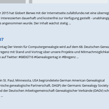
2015 hat Gisbert Berwe mit der Internetseite zufallsfunde.net eine überreg
e Interessierten dauerhaft und kostenfrei zur Verfügung gestellt - unabhäng
se angenommen wurde. Der Inhalt wächst stetig ...
07
entag Der Verein für Computergenealogie wird auf dem 68. Deutschen Gene
 Bregenz mit Stand und Vortrag über unsere Projekte und Mitmachmöglichke
ie auf Twitter: #68DGT16 #Genealogentag in #Bregenz ...
in St. Paul, Minnesota, USA begründetete German American Genealogical
ische genealogische Partnerschaft, DAGP) der Germanic Genealogy Society 
der Deutschen Arbeitsgemeinschaft Genealogischer Verbände (DAGV) schli
..