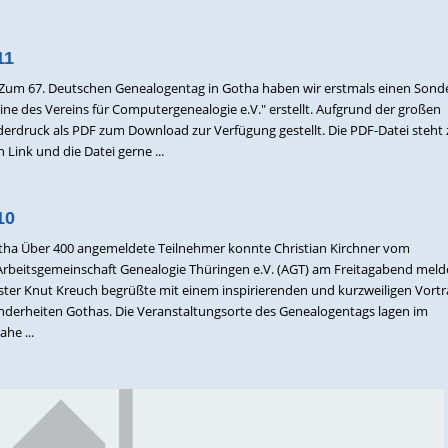
11
m 67. Deutschen Genealogentag in Gotha haben wir erstmals einen Sond
ne des Vereins für Computergenealogie e.V." erstellt. Aufgrund der großen
erdruck als PDF zum Download zur Verfügung gestellt. Die PDF-Datei steht z
 Link und die Datei gerne ...
10
tha Über 400 angemeldete Teilnehmer konnte Christian Kirchner vom
Arbeitsgemeinschaft Genealogie Thüringen e.V. (AGT) am Freitagabend meld
er Knut Kreuch begrüßte mit einem inspirierenden und kurzweiligen Vortra
onderheiten Gothas. Die Veranstaltungsorte des Genealogentags lagen im
he ...