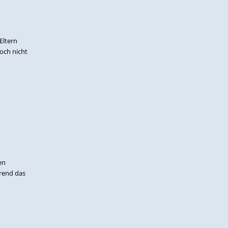
Eltern
noch nicht
en
hrend das