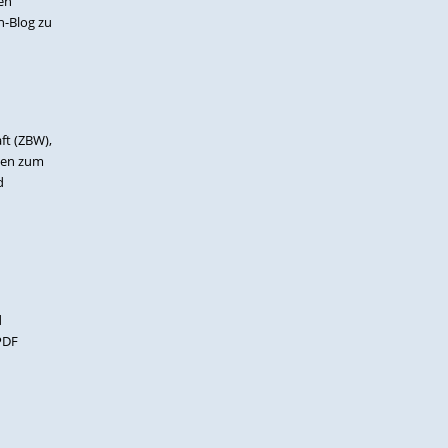
en
n-Blog zu
ft (ZBW),
agen zum
d
d
PDF