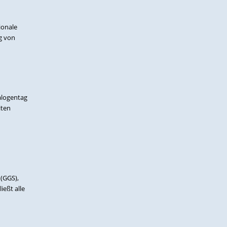
ionale
ig von
alogentag
iten
(GGS),
eßt alle