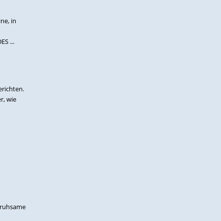
ne, in
S ...
richten.
r, wie
geruhsame