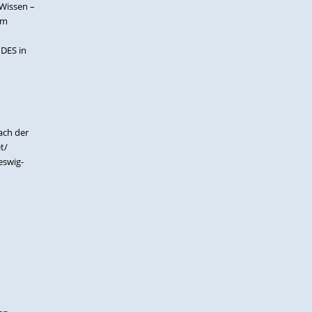
Wissen –
om
DES in
ach der
t/
eswig-