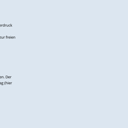
erdruck
ur freien
en. Der
g (hier