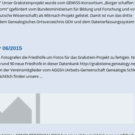
n“ Unser Grabsteinprojekt wurde vom GEWISS-Konsortium „Bürger schaffen 
ttform“ (gefördert vom Bundesministerium für Bildung und Forschung und v
eutsche Wissenschaft) als Mitmach-Projekt gelistet. Damit ist nun das dritte
em Genealogisches Ortsverzeichnis GOV und dem Datenerfassungssystem 
* 06/2015
tografen die Friedhöfe um Fotos für das Grabstein-Projekt zu fertigen. N
und 90 neue Friedhöfe in dieser Datenbank http://grabsteine.genealogy.ne
ken der Vereinsmitglieder vom AGGSH (Arbeits-Gemeinschaft Genealogie Schl
chtlich finden unsere ...