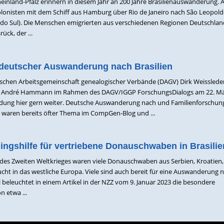
einland-Pfalz erinnern in diesem Jahr an 200 Jahre Brasilienauswanderung. Am
lonisten mit dem Schiff aus Hamburg über Rio de Janeiro nach São Leopol
do Sul). Die Menschen emigrierten aus verschiedenen Regionen Deutschlan
ck, der ...
deutscher Auswanderung nach Brasilien
schen Arbeitsgemeinschaft genealogischer Verbände (DAGV) Dirk Weissleder
 André Hammann im Rahmen des DAGV/IGGP ForschungsDialogs am 22. Mä
ladung hier gern weiter. Deutsche Auswanderung nach und Familienforschung
 waren bereits öfter Thema im CompGen-Blog und ...
ingshilfe für vertriebene Donauschwaben in Brasilie
es Zweiten Weltkrieges waren viele Donauschwaben aus Serbien, Kroatien
cht in das westliche Europa. Viele sind auch bereit für eine Auswanderung 
 beleuchtet in einem Artikel in der NZZ vom 9. Januar 2023 die besondere
 etwa ...