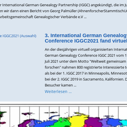
der International German Genealogy Partnership (IGGC) angekündigt, die im Ju
ichten wir dann einen Bericht von Georg Palmüller (AhnenforscherStammtisch
rbeitsgemeinschaft Genealogischer Verbände e.V ...
3. International German Genealog
Conference IGGC2021 fand virtuell
An der diesjährigen virtuell organisierten Interna
German Genealogy Conference IGGC 2021 vom 17.
Juli 2021 unter dem Motto "Weltweit gemeinsam
forschen" nahmen 800 registrierte Interessierte t
als bei der 1. IGGC 2017 in Minneapolis, Minneso
bei der 2. IGGC 2019 in Sacramento, Kalifornien. 
Besucher kamen ...
Weiterlesen …