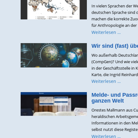
In vielen Sprachen der We
deutschen Sprache sind di
machen die korrekte Zuor
für Anthropologie an der U
Weiterlesen …
Wir sind (fast) übe
Wo außerhalb Deutschland
(CompGen)? Und wie viele
in der Geschäftsstelle in
Karte, die Ingrid Reinhardt
Weiterlesen …
Melde- und Passr
ganzen Welt
Orestes Mallmann aus Curi
heraldischen Arbeitsgeme
Informationen in den Mel
selbst nutzt diese Registe
Weiterlesen …