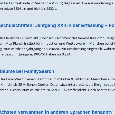
in für Landeskunde im Saarland e.V. (VLS) digitalisiert. Die Auswanderung 
n setzte 1824 ein und hielt bis 1832 ...
schulschriften: Jahrgang XXII in der Erfassung – F
021 laufende DES-Projekt „Hochschulschriften“ des Vereins für Computerge
em Max-Planck-Institut für Innovation und Wettbewerb in München bericht
 Nun wurde der Jahrgang XXII 1906/07 zur Bearbeitung eingestellt, währe
fertig ist. Im Jahrgang 1905/06 haben wir 3.234 ...
mbäume bei FamilySearch
hat für FamilySearch einen Stammbaum mit über 9,3 Millionen Menschen aut
 KI mehr als 35 Millionen Quellen-Datensätze interpretiert, die Ereignisse z
 lebten. Dieser Baum wurde am 20. Mai 2023 veröffentlicht. Doch bereits zuv
.
ächsten Verwandten in anderen Sprachen benannt?