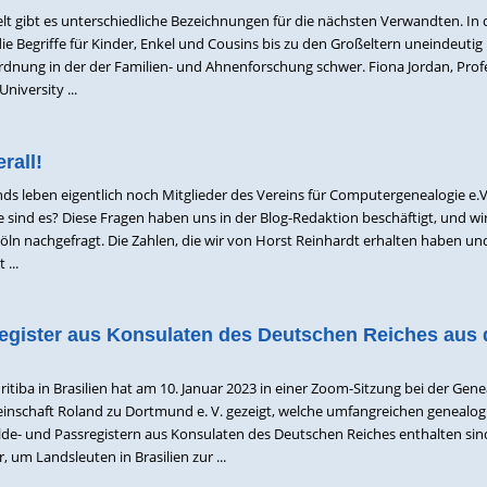
lt gibt es unterschiedliche Bezeichnungen für die nächsten Verwandten. In 
e Begriffe für Kinder, Enkel und Cousins bis zu den Großeltern uneindeutig
dnung in der der Familien- und Ahnenforschung schwer. Fiona Jordan, Prof
niversity ...
rall!
s leben eigentlich noch Mitglieder des Vereins für Computergenealogie e.V
 sind es? Diese Fragen haben uns in der Blog-Redaktion beschäftigt, und w
 Köln nachgefragt. Die Zahlen, die wir von Horst Reinhardt erhalten haben un
 ...
egister aus Konsulaten des Deutschen Reiches aus 
tiba in Brasilien hat am 10. Januar 2023 in einer Zoom-Sitzung bei der Gene
inschaft Roland zu Dortmund e. V. gezeigt, welche umfangreichen genealog
de- und Passregistern aus Konsulaten des Deutschen Reiches enthalten sind
r, um Landsleuten in Brasilien zur ...