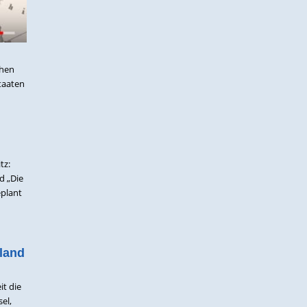
chen
taaten
tz:
d „Die
eplant
land
it die
el,