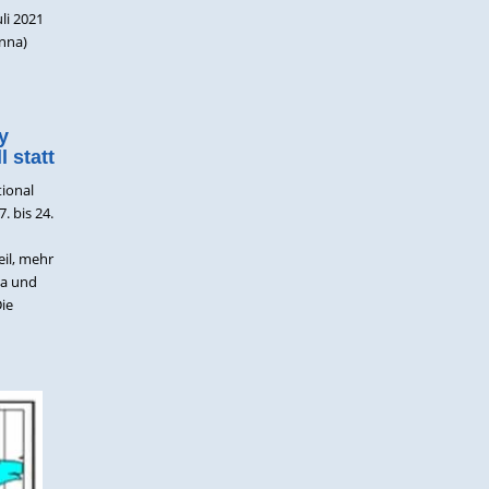
li 2021
Unna)
y
 statt
tional
 bis 24.
eil, mehr
ta und
Die