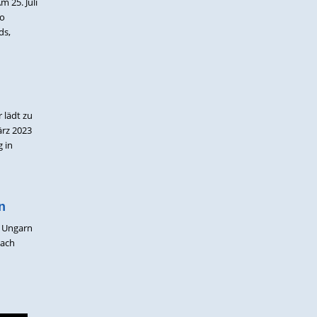
 25. Juli
do
ds,
 lädt zu
rz 2023
 in
n
, Ungarn
nach