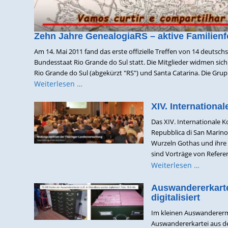
Zehn Jahre GenealogiaRS – aktive Familienfo
Am 14. Mai 2011 fand das erste offizielle Treffen von 14 deuts
Bundesstaat Rio Grande do Sul statt. Die Mitglieder widmen sic
Rio Grande do Sul (abgekürzt "RS") und Santa Catarina. Die Grupp
Weiterlesen …
XIV. Internationa
Das XIV. Internationale K
Repubblica di San Marino)
Wurzeln Gothas und ihre 
sind Vorträge von Referen
Weiterlesen …
Auswandererkarte
digitalisiert
Im kleinen Auswanderermu
Auswandererkartei aus de