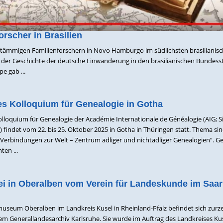
rscher in Brasilien
chstämmigen Familienforschern in Novo Hamburgo im südlichsten brasilianis
h der Geschichte der deutsche Einwanderung in den brasilianischen Bundess
e gab ...
les Kolloquium für Genealogie in Gotha
olloquium für Genealogie der Académie Internationale de Généalogie (AIG; Si
 findet vom 22. bis 25. Oktober 2025 in Gotha in Thüringen statt. Thema sin
Verbindungen zur Welt – Zentrum adliger und nichtadliger Genealogien“. G
ten ...
i in Oberalben vom Verein für Landeskunde im Saar
seum Oberalben im Landkreis Kusel in Rheinland-Pfalz befindet sich zurze
m Generallandesarchiv Karlsruhe. Sie wurde im Auftrag des Landkreises Kus