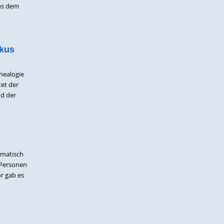
aus dem
okus
nealogie
et der
nd der
omatisch
u Personen
or gab es