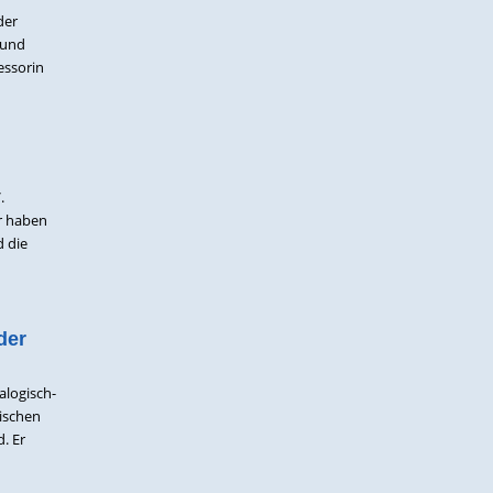
der
 und
essorin
.
ir haben
d die
der
alogisch-
ischen
. Er