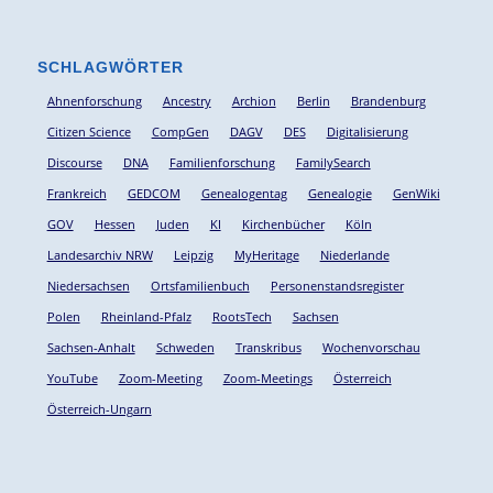
SCHLAGWÖRTER
Ahnenforschung
Ancestry
Archion
Berlin
Brandenburg
Citizen Science
CompGen
DAGV
DES
Digitalisierung
Discourse
DNA
Familienforschung
FamilySearch
Frankreich
GEDCOM
Genealogentag
Genealogie
GenWiki
GOV
Hessen
Juden
KI
Kirchenbücher
Köln
Landesarchiv NRW
Leipzig
MyHeritage
Niederlande
Niedersachsen
Ortsfamilienbuch
Personenstandsregister
Polen
Rheinland-Pfalz
RootsTech
Sachsen
Sachsen-Anhalt
Schweden
Transkribus
Wochenvorschau
YouTube
Zoom-Meeting
Zoom-Meetings
Österreich
Österreich-Ungarn