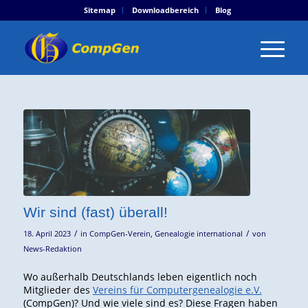
Sitemap
Downloadbereich
Blog
Wir sind (fast) überall!
/
/
18. April 2023
in
CompGen-Verein
,
Genealogie international
von
News-Redaktion
Wo außerhalb Deutschlands leben eigentlich noch
Mitglieder des
Vereins für Computergenealogie e.V.
(CompGen)? Und wie viele sind es? Diese Fragen haben