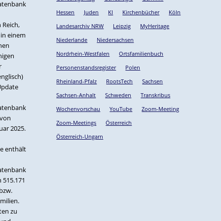
atenbank
Hessen
Juden
KI
Kirchenbücher
Köln
 Reich,
Landesarchiv NRW
Leipzig
MyHeritage
 in einem
Niederlande
Niedersachsen
chen
Nordrhein-Westfalen
Ortsfamilienbuch
higen
r
Personenstandsregister
Polen
nglisch)
Rheinland-Pfalz
RootsTech
Sachsen
Update
Sachsen-Anhalt
Schweden
Transkribus
atenbank
Wochenvorschau
YouTube
Zoom-Meeting
 von
Zoom-Meetings
Österreich
uar 2025.
Österreich-Ungarn
e enthält
atenbank
n 515.171
bzw.
milien.
ten zu