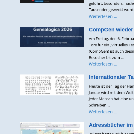
geführt, besonders, nach
Tausender geweckt wurde.
Weiterlesen …
CompGen wieder 
Am Freitag, den 6. Februa
Tore für ein „virtuelles 
(CompGen) ist auch diesm
Besucher bis zum ...
Weiterlesen …
Internationaler T
Heute ist der Tag der Han
Januar wird mit dem Weltt
Jeder Mensch hat eine unv
Schreiben ...
Weiterlesen …
Adressbücher im
Zuletzt hatten wir hier a