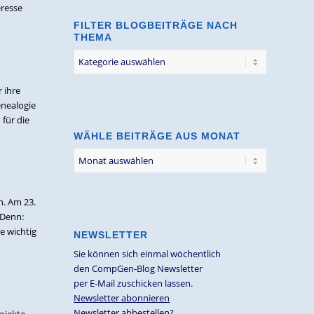
eresse
FILTER BLOGBEITRÄGE NACH
THEMA
Filter
Blogbeiträge
nach
 ihre
Thema
enealogie
für die
WÄHLE BEITRÄGE AUS MONAT
n. Am 23.
 Denn:
e wichtig
NEWSLETTER
Sie können sich einmal wöchentlich
den CompGen-Blog Newsletter
per E-Mail zuschicken lassen.
Newsletter abonnieren
Newsletter abbestellen?
rojekte