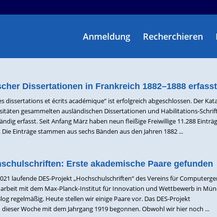
Anmeldung
Recherchieren
cher Dissertationen in Frankreich 1882–1888 erfasst
s dissertations et écrits académique“ ist erfolgreich abgeschlossen. Der Kat
sitäten gesammelten ausländischen Dissertationen und Habilitations-Schrif
ndig erfasst. Seit Anfang März haben neun fleißige Freiwillige 11.288 Einträ
t. Die Einträge stammen aus sechs Bänden aus den Jahren 1882 ...
schulschriften: Erste akademische Paare gefunden
021 laufende DES-Projekt „Hochschulschriften“ des Vereins für Computerge
beit mit dem Max-Planck-Institut für Innovation und Wettbewerb in Mü
og regelmäßig. Heute stellen wir einige Paare vor. Das DES-Projekt
n dieser Woche mit dem Jahrgang 1919 begonnen. Obwohl wir hier noch ...