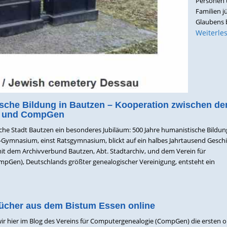
Personen
Familien j
Glaubens b
Weiterle
sche Bildung in Bautzen – Kooperation zwischen d
en und CompGen
ische Stadt Bautzen ein besonderes Jubiläum: 500 Jahre humanistische Bildun
Gymnasium, einst Ratsgymnasium, blickt auf ein halbes Jahrtausend Gesch
t dem Archivverbund Bautzen, Abt. Stadtarchiv, und dem Verein für
pGen), Deutschlands größter genealogischer Vereinigung, entsteht ein
ücher aus dem Bistum Essen online
ir hier im Blog des Vereins für Computergenealogie (CompGen) die ersten o