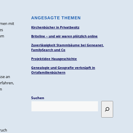
ANGESAGTE THEMEN
mmen mit
Kirchenbücher in Privatbesitz
es
zum
Briteline – und wir waren plötzlich online
Zuverlässigkeit Stammbäume bei Geneanet,
FamilySearch und Co
Projektidee Hausgeschichte
Genealogie und Geografie verknüpft in
Ortsfamilienbüchern
sse an
rfahren,
in
Suchen
ruch