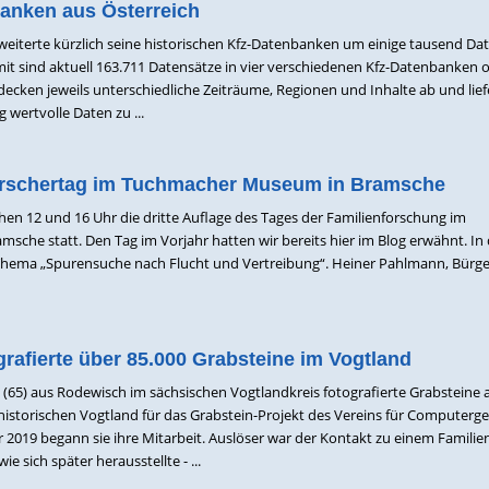
banken aus Österreich
iterte kürzlich seine historischen Kfz-Datenbanken um einige tausend Da
mit sind aktuell 163.711 Datensätze in vier verschiedenen Kfz-Datenbanken o
cken jeweils unterschiedliche Zeiträume, Regionen und Inhalte ab und lief
wertvolle Daten zu ...
forschertag im Tuchmacher Museum in Bramsche
hen 12 und 16 Uhr die dritte Auflage des Tages der Familienforschung im
he statt. Den Tag im Vorjahr hatten wir bereits hier im Blog erwähnt. In
 Thema „Spurensuche nach Flucht und Vertreibung“. Heiner Pahlmann, Bürg
ografierte über 85.000 Grabsteine im Vogtland
ld (65) aus Rodewisch im sächsischen Vogtlandkreis fotografierte Grabsteine 
istorischen Vogtland für das Grabstein-Projekt des Vereins für Computerg
019 begann sie ihre Mitarbeit. Auslöser war der Kontakt zu einem Familie
e sich später herausstellte - ...