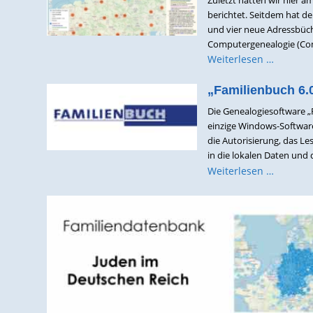
berichtet. Seitdem hat d
und vier neue Adressbüch
Computergenealogie (Com
Weiterlesen …
„Familienbuch 6.0
Die Genealogiesoftware „F
einzige Windows-Software
die Autorisierung, das 
in die lokalen Daten und d
Weiterlesen …