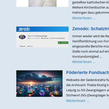
gestellten katholischen 
Weitere Kirchenbücher a
Hattingen dazu gekommen.
Weiterlesen …
Zenodo: Schatztr
Immer wieder wird die 
Veröffentlichung von For
eingesandte Berichte müs
Stelle noch einmal auf ei
Vorstandsmitglied ...
Weiterlesen …
Föderierte Fundsac
Webseite der Gedenkstätte fü
die Archivarin Thekla Kluttig 
Leipzig zu NS-Zwangslagern a
Stichwort (NS-)Zwangslager bei
Weiterlesen …