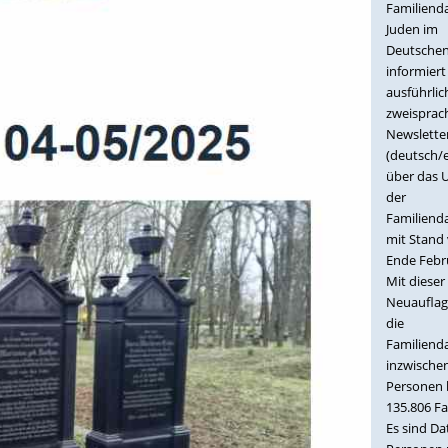
Familiend
Juden im
Deutschen
informiert
ausführli
zweisprac
Newslette
(deutsch/e
über das 
der
Familiend
mit Stand
Ende Febr
Mit dieser
Neuauflag
die
Familiend
inzwische
Personen 
135.806 Fa
Es sind Da