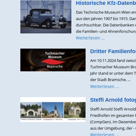
Historische Kfz-Daten
Das Technische Museum Wien erwe
aus den Jahren 1907 bis 1915. Da
durchsuchbar. Die Datenbanken de
die Familien- und Ahnenforschung 
Weiterlesen …
Dritter Familien
Am 10.11.2024 fand zwisc
Tuchmacher Museum Bramsc
Jahr stand er unter dem
der Stadt Bramsche, ...
Weiterlesen …
Steffi Arnold fot
Steffi Arnold Steffi Arno
Friedhöfen im gesamten h
(CompGen). Im Dezember 2
aus der Umgebung, der - wi
Weiterlesen …