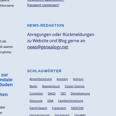
Passwort vergessen?
chlossene
NEWS-REDAKTION
Anregungen oder Rückmeldungen
zu Website und Blog gerne an
5 als
news@genealogy.net
mit waren
ernahme
SCHLAGWÖRTER
 zur
Ahnenforschung
Ancestry
Archion
endate
Juden
Berlin
Brandenburg
Citizen Science
CompGen
DAGV
DES
Digitalisierung
hen
Discourse
DNA
Familienforschung
 der
FamilySearch
Frankreich
GEDCOM
er
Genealogentag
Genealogie
GenWiki