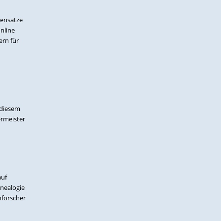
tensätze
nline
ern für
 diesem
ermeister
auf
enealogie
nforscher