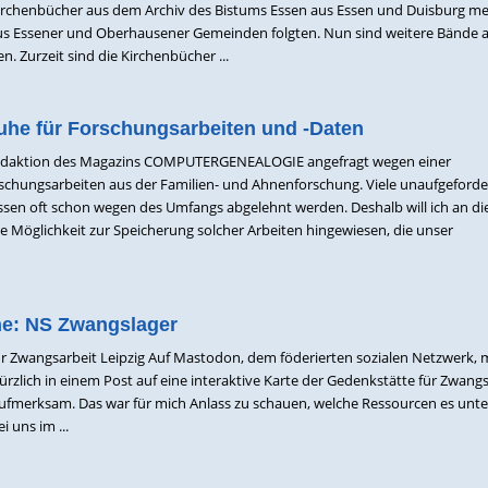
Kirchenbücher aus dem Archiv des Bistums Essen aus Essen und Duisburg me
us Essener und Oberhausener Gemeinden folgten. Nun sind weitere Bände 
 Zurzeit sind die Kirchenbücher ...
uhe für Forschungsarbeiten und -Daten
Redaktion des Magazins COMPUTERGENEALOGIE angefragt wegen einer
schungsarbeiten aus der Familien- und Ahnenforschung. Viele unaufgeforde
sen oft schon wegen des Umfangs abgelehnt werden. Deshalb will ich an di
ne Möglichkeit zur Speicherung solcher Arbeiten hingewiesen, die unser
he: NS Zwangslager
r Zwangsarbeit Leipzig Auf Mastodon, dem föderierten sozialen Netzwerk,
kürzlich in einem Post auf eine interaktive Karte der Gedenkstätte für Zwang
ufmerksam. Das war für mich Anlass zu schauen, welche Ressourcen es unt
 uns im ...