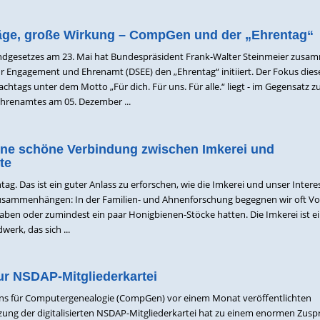
träge, große Wirkung – CompGen und der „Ehrentag“
dgesetzes am 23. Mai hat Bundespräsident Frank-Walter Steinmeier zusa
ür Engagement und Ehrenamt (DSEE) den „Ehrentag“ initiiert. Der Fokus dies
htags unter dem Motto „Für dich. Für uns. Für alle.“ liegt - im Gegensatz 
Ehrenamtes am 05. Dezember ...
ine schöne Verbindung zwischen Imkerei und
te
tag. Das ist ein guter Anlass zu erforschen, wie die Imkerei und unser Intere
zusammenhängen: In der Familien- und Ahnenforschung begegnen wir oft Vo
haben oder zumindest ein paar Honigbienen-Stöcke hatten. Die Imkerei ist e
erk, das sich ...
ur NSDAP-Mitgliederkartei
eins für Computergenealogie (CompGen) vor einem Monat veröffentlichten
ung der digitalisierten NSDAP-Mitgliederkartei hat zu einem enormen Zusp