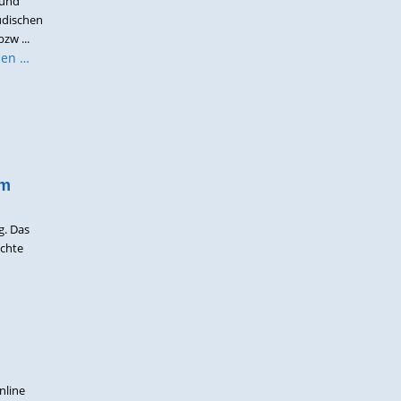
 und
üdischen
zw ...
sen …
em
g. Das
ichte
nline