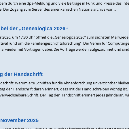
dem durch eine dpa-Meldung und viele Beiträge in Funk und Presse das Int
 Der Zugang zum Server des amerikanischen Nationalarchivs war ...
bei der „Genealogica 2026“
r 2026, um 17:30 Uhr öffnet die „Genealogica 2026“ zum sechsten Mal wieder
Festival rund um die Familiengeschichtsforschung“. Der Verein für Computerg
al wieder mit Vorträgen dabei. Die Vorträge werden aufgezeichnet und sind 
ag der Handschrift
dschrift: Warum alte Schriften für die Ahnenforschung unverzichtbar bleibe
ag der Handschrift daran erinnert, dass mit der Hand schreiben wichtig ist.
erwechselbare Schrift. Der Tag der Handschrift erinnert jedes Jahr daran, wi
 November 2025
m 2. November 2025 über die im Oktober fertiggestellten oder gestarteten P