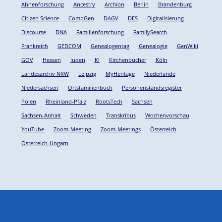
Ahnenforschung
Ancestry
Archion
Berlin
Brandenburg
Citizen Science
CompGen
DAGV
DES
Digitalisierung
Discourse
DNA
Familienforschung
FamilySearch
Frankreich
GEDCOM
Genealogentag
Genealogie
GenWiki
GOV
Hessen
Juden
KI
Kirchenbücher
Köln
Landesarchiv NRW
Leipzig
MyHeritage
Niederlande
Niedersachsen
Ortsfamilienbuch
Personenstandsregister
Polen
Rheinland-Pfalz
RootsTech
Sachsen
Sachsen-Anhalt
Schweden
Transkribus
Wochenvorschau
YouTube
Zoom-Meeting
Zoom-Meetings
Österreich
Österreich-Ungarn