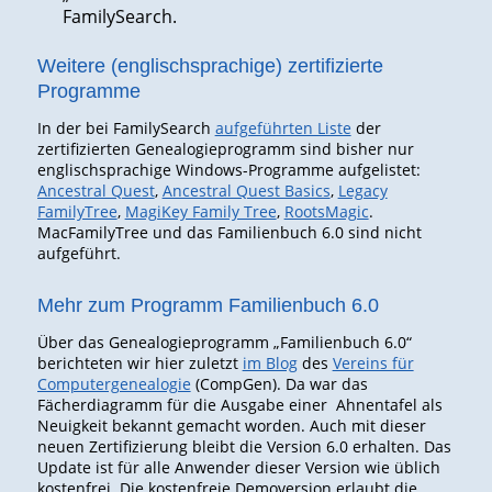
FamilySearch.
Weitere (englischsprachige) zertifizierte
Programme
In der bei FamilySearch
aufgeführten Liste
der
zertifizierten Genealogieprogramm sind bisher nur
englischsprachige Windows-Programme aufgelistet:
Ancestral Quest
,
Ancestral Quest Basics
,
Legacy
FamilyTree
,
MagiKey Family Tree
,
RootsMagic
.
MacFamilyTree und das Familienbuch 6.0 sind nicht
aufgeführt.
Mehr zum Programm Familienbuch 6.0
Über das Genealogieprogramm „Familienbuch 6.0“
berichteten wir hier zuletzt
im Blog
des
Vereins für
Computergenealogie
(CompGen). Da war das
Fächerdiagramm für die Ausgabe einer Ahnentafel als
Neuigkeit bekannt gemacht worden. Auch mit dieser
neuen Zertifizierung bleibt die Version 6.0 erhalten. Das
Update ist für alle Anwender dieser Version wie üblich
kostenfrei. Die kostenfreie Demoversion erlaubt die