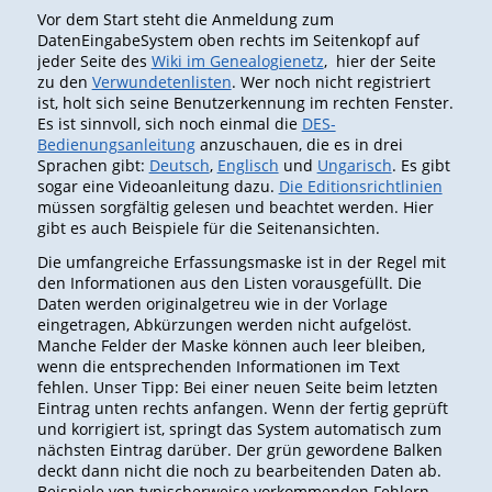
Vor dem Start steht die Anmeldung zum
DatenEingabeSystem oben rechts im Seitenkopf auf
jeder Seite des
Wiki im Genealogienetz
, hier der Seite
zu den
Verwundetenlisten
. Wer noch nicht registriert
ist, holt sich seine Benutzerkennung im rechten Fenster.
Es ist sinnvoll, sich noch einmal die
DES-
Bedienungsanleitung
anzuschauen, die es in drei
Sprachen gibt:
Deutsch
,
Englisch
und
Ungarisch
. Es gibt
sogar eine Videoanleitung dazu.
Die Editionsrichtlinien
müssen sorgfältig gelesen und beachtet werden. Hier
gibt es auch Beispiele für die Seitenansichten.
Die umfangreiche Erfassungsmaske ist in der Regel mit
den Informationen aus den Listen vorausgefüllt. Die
Daten werden originalgetreu wie in der Vorlage
eingetragen, Abkürzungen werden nicht aufgelöst.
Manche Felder der Maske können auch leer bleiben,
wenn die entsprechenden Informationen im Text
fehlen. Unser Tipp: Bei einer neuen Seite beim letzten
Eintrag unten rechts anfangen. Wenn der fertig geprüft
und korrigiert ist, springt das System automatisch zum
nächsten Eintrag darüber. Der grün gewordene Balken
deckt dann nicht die noch zu bearbeitenden Daten ab.
Beispiele von typischerweise vorkommenden Fehlern