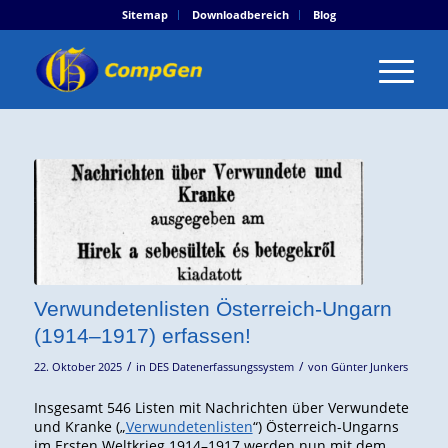
Sitemap
Downloadbereich
Blog
Verwundetenlisten Österreich-Ungarn
(1914–1917) erfassen!
/
/
22. Oktober 2025
in
DES Datenerfassungssystem
von
Günter Junkers
Insgesamt 546 Listen mit Nachrichten über Verwundete
und Kranke („
Verwundetenlisten
“) Österreich-Ungarns
im Ersten Weltkrieg 1914–1917 werden nun mit dem