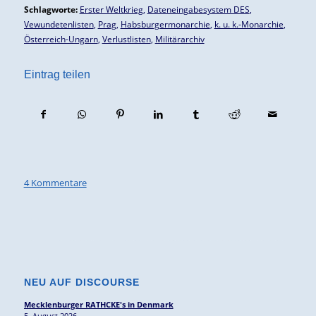
Schlagworte:
Erster Weltkrieg
,
Dateneingabesystem DES
,
Vewundetenlisten
,
Prag
,
Habsburgermonarchie
,
k. u. k.-Monarchie
,
Österreich-Ungarn
,
Verlustlisten
,
Militärarchiv
Eintrag teilen
4 Kommentare
NEU AUF DISCOURSE
Mecklenburger RATHCKE's in Denmark
5. August 2026