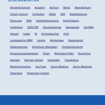
SCHLAGWÖRTER
Ahnenforschung
Ancestry
Archion
Berlin
Brandenburg
Citizen Science
CompGen
DAGV
DES
Digitalisierung
Discourse
DNA
Familienforschung
FamilySearch
Frankreich
GEDCOM
Genealogentag
Genealogie
GenWiki
Hessen
Juden
KI
Kirchenbücher
Köln
Landesarchiv NRW
Leipzig
MyHeritage
Niederlande
Niedersachsen
Nordrhein-Westfalen
Ortsfamilienbuch
Personenstandsregister
Polen
Rheinland-Pfalz
RootsTech
Sachsen
Sachsen-Anhalt
Schweden
Transkribus
Wochenvorschau
YouTube
Zoom-Meeting
Zoom-Meetings
Österreich
Österreich-Ungarn