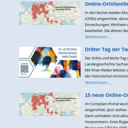
Online-Ortsfamil
In den letzten beiden M
(OFBs) eingerichtet, daru
Einreichungen: Wirtheim (
bearbeitet. Die älteren 
Weiterlesen …
Dritter Tag der Ta
Der dritte und letzte Tag 
Landesgeschichte Sachsen
Mit ihren Reden leiteten
der Historischen Kommissi
Weiterlesen …
15 neue Online-O
Im CompGen-Portal wurde
eingerichtet. Jetzt stehe
Darin enthalten sind akt
Vorpommern, Kreis Rügen)
Waase von 1792 bis 1930 .