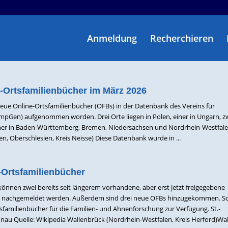
Anmeldung
Recherchieren
-Ortsfamilienbücher im März 2026
eue Online-Ortsfamilienbücher (OFBs) in der Datenbank des Vereins für
Gen) aufgenommen worden. Drei Orte liegen in Polen, einer in Ungarn, zw
iner in Baden-Württemberg, Bremen, Niedersachsen und Nordrhein-Westfale
len, Oberschlesien, Kreis Neisse) Diese Datenbank wurde in ...
-Ortsfamilienbücher
nnen zwei bereits seit längerem vorhandene, aber erst jetzt freigegebene
) nachgemeldet werden. Außerdem sind drei neue OFBs hinzugekommen. S
sfamilienbücher für die Familien- und Ahnenforschung zur Verfügung. St.-
au Quelle: Wikipedia Wallenbrück (Nordrhein-Westfalen, Kreis Herford)Wa