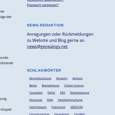
Passwort vergessen?
her
olge der
NEWS-REDAKTION
Anregungen oder Rückmeldungen
zu Website und Blog gerne an
news@genealogy.net
wurde.
rsitzende
SCHLAGWÖRTER
Ahnenforschung
Ancestry
Archion
Berlin
Brandenburg
Citizen Science
CompGen
DAGV
DES
Digitalisierung
gung.
Discourse
DNA
Familienforschung
FamilySearch
Frankreich
GEDCOM
rchspiel
Genealogentag
Genealogie
GenWiki