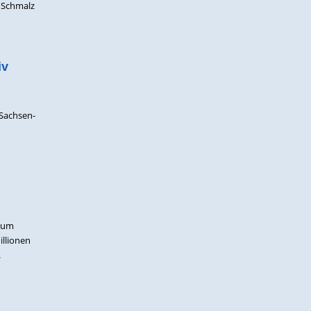
. Schmalz
iv
 Sachsen-
 zum
illionen
.