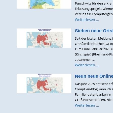
Purschwitz für den erkra
Erfassungsprojekt „Gemei
Vereins für Computergene
Weiterlesen …
Sieben neue Orts
Seit der letzten Meldung
Ortsfamilienbücher (OFB
zum Ende Februar 2025 er
(Kirchspiel) (Rheinland-P
zusammen ...
Weiterlesen …
Neun neue Online
Das Jahr 2025 hat sehr e
CompGen-Blog kann ich al
Familiendatenbanken im 
Groß Nossen (Polen, Nied
Weiterlesen …