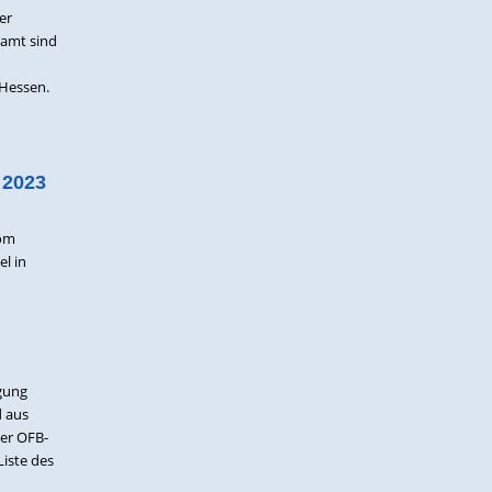
er
samt sind
Hessen.
 2023
vom
l in
ügung
d aus
er OFB-
iste des