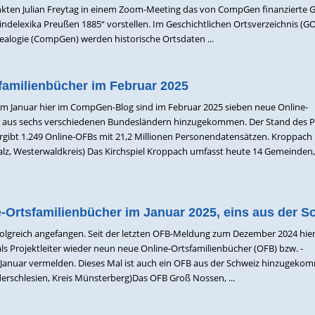
nkten Julian Freytag in einem Zoom-Meeting das von CompGen finanzierte 
ndelexika Preußen 1885“ vorstellen. Im Geschichtlichen Ortsverzeichnis (G
alogie (CompGen) werden historische Ortsdaten ...
familienbücher im Februar 2025
 im Januar hier im CompGen-Blog sind im Februar 2025 sieben neue Online-
) aus sechs verschiedenen Bundesländern hinzugekommen. Der Stand des P
gibt 1.249 Online-OFBs mit 21,2 Millionen Personendatensätzen. Kroppach
falz, Westerwaldkreis) Das Kirchspiel Kroppach umfasst heute 14 Gemeinden,
-Ortsfamilienbücher im Januar 2025, eins aus der S
rfolgreich angefangen. Seit der letzten OFB-Meldung zum Dezember 2024 hie
s Projektleiter wieder neun neue Online-Ortsfamilienbücher (OFB) bzw. -
Januar vermelden. Dieses Mal ist auch ein OFB aus der Schweiz hinzugeko
erschlesien, Kreis Münsterberg)Das OFB Groß Nossen, ...