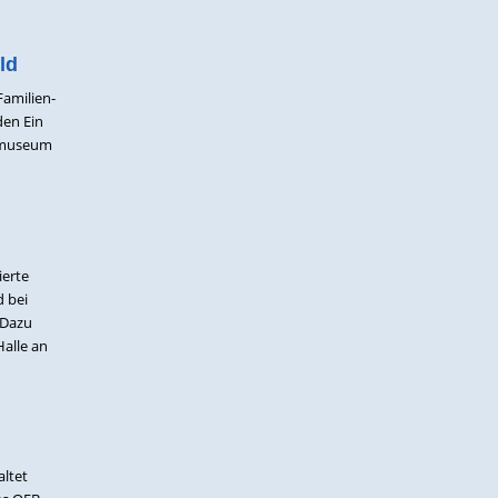
ld
Familien-
den Ein
ismuseum
ierte
d bei
 Dazu
alle an
ltet