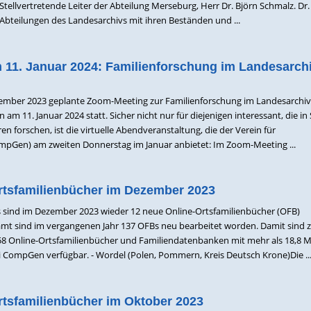
tellvertretende Leiter der Abteilung Merseburg, Herr Dr. Björn Schmalz. Dr
 Abteilungen des Landesarchivs mit ihren Beständen und ...
11. Januar 2024: Familienforschung im Landesarch
tember 2023 geplante Zoom-Meeting zur Familienforschung im Landesarchiv
am 11. Januar 2024 statt. Sicher nicht nur für diejenigen interessant, die in
en forschen, ist die virtuelle Abendveranstaltung, die der Verein für
pGen) am zweiten Donnerstag im Januar anbietet: Im Zoom-Meeting ...
rtsfamilienbücher im Dezember 2023
 sind im Dezember 2023 wieder 12 neue Online-Ortsfamilienbücher (OFB)
t sind im vergangenen Jahr 137 OFBs neu bearbeitet worden. Damit sind
158 Online-Ortsfamilienbücher und Familiendatenbanken mit mehr als 18,8 M
CompGen verfügbar. - Wordel (Polen, Pommern, Kreis Deutsch Krone)Die ..
rtsfamilienbücher im Oktober 2023