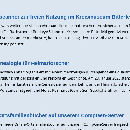
scanner zur freien Nutzung im Kreismuseum Bitterfe
nweis weiter, der sich an ehrenamtliche Heimatforscher und sicher auch an 
t: Ein Buchscanner Bookeye 5 kann im Kreismuseum Bitterfeld genutzt wer
rchivscanner (Bookeye 5) kann seit Dienstag, dem 11. April 2023, im Kre
ierung genutzt ...
enealogie für Heimatforscher
hsen-Anhalt organisiert mit einem mehrteiligen Kursangebot eine qualifiz
ftigung mit der lokalen und regionalen Geschichte. Am 28. Januar 2023 stan
Thema "Einstieg in die Genealogie" auf dem Lehrplan der Heimatforscher.
-Vorstandsmitglied) und Horst Reinhardt (CompGen-Geschäftsführer) nach H
-Ortsfamilienbücher auf unserem CompGen-Server
er neue Online-Ortsfamilienbücher auf unserem CompGen-Server freigescha