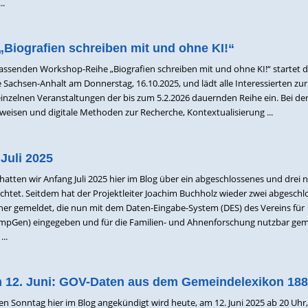
..
Biografien schreiben mit und ohne KI!“
assenden Workshop-Reihe „Biografien schreiben mit und ohne KI!“ startet d
 Sachsen-Anhalt am Donnerstag, 16.10.2025, und lädt alle Interessierten zur
einzelnen Veranstaltungen der bis zum 5.2.2026 dauernden Reihe ein. Bei de
eisen und digitale Methoden zur Recherche, Kontextualisierung ...
Juli 2025
atten wir Anfang Juli 2025 hier im Blog über ein abgeschlossenes und drei 
ichtet. Seitdem hat der Projektleiter Joachim Buchholz wieder zwei abgesch
er gemeldet, die nun mit dem Daten-Eingabe-System (DES) des Vereins für
pGen) eingegeben und für die Familien- und Ahnenforschung nutzbar ge
..
 12. Juni: GOV-Daten aus dem Gemeindelexikon 18
n Sonntag hier im Blog angekündigt wird heute, am 12. Juni 2025 ab 20 Uhr,