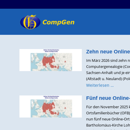
Zehn neue Online
Im März 2026 sind zehn n
Computergenealogie (Comp
Sachsen-Anhalt und je e
(Altstadt u. Neuland) (Po
Weiterlesen …
Fünf neue Online
Für den November 2025 kö
Ortsfamilienbücher (OFB
nun fünf neue Online-Ort
Bartholomäus-Kirche Lohn