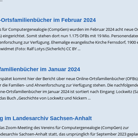
-Ortsfamilienbücher im Februar 2024
ns für Computergenealogie (CompGen) wurden im Februar 2024 acht neue On
) eingerichtet. Somit stehen dort nun 1.175 OFBs mit 19 Mio. Personendat
nenforschung zur Verfügung. Ehemalige evangelische Kirche Fernsdorf, 1900 
idmet (Foto: Ralf Lotys (Sicherlich) CC BY ...
familienbücher im Januar 2024
spätet kommt hier der Bericht über neue Online-Ortsfamilienbücher (OFBs)
r die Familien- und Ahnenforschung zur Verfügung stehen. Die nachfolgend
ne-Ortsfamilienbücher im Januar 2024 ist sortiert nach Eingang: Lockwitz (S
 das Buch „Geschichte von Lockwitz und Nickern ...
g im Landesarchiv Sachsen-Anhalt
 das Zoom-Meeting des Vereins für Computergenealogie (CompGen) zur
desarchiv Sachsen-Anhalt statt, das ursprünglich für September 2023 gepla