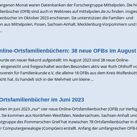
angenen Monat waren Datenbanken der Forschergruppe Mittelpolen. Die hi
lienbücher (OFB) sind auch in Webtrees auf mittelpolen.de zu finden. Insge
ienbücher im Oktober 2023 erschienen. Sie unterstützen die Familien- und
n aus Mittelpolen, Posen, Sachsen-Anhalt, Mecklenburg-Vorpommern und 
..
nline-Ortsfamilienbüchern: 38 neue OFBs im August
de ein neuer Rekord aufgestellt: Im August 2023 sind 38 neue Online-
 eingereicht und freigeschaltet worden.Besonders aktiv war Ruth Ohlhoff 
verein für Familienkunde e.V, die alleine 18 OFBs aus dem Kreis Wolfenbütte
ht hat. Es handelt sich in der Mehrheit um kleine ...
Ortsfamilienbücher im Juni 2023
en im Juni 2023 „nur“ vier neue Online-Ortsfamilienbücher (OFB) zur Verf
n. Sie kommen aus Nordrhein-Westfalen, Niedersachsen, Sachsen-Anhalt un
tgruppe des Pommerschen Greif hat inzwischen 78 Ortsfamilienbücher in d
r Computergenealogie (CompGen) erstellt. Anfang der umfangreichen OFB-L