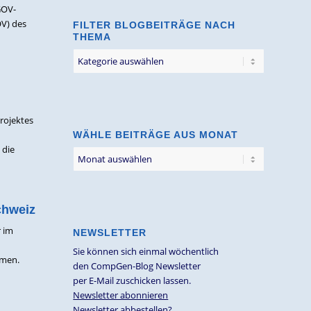
GOV-
OV) des
FILTER BLOGBEITRÄGE NACH
THEMA
Filter
Blogbeiträge
nach
Thema
rojektes
WÄHLE BEITRÄGE AUS MONAT
 die
chweiz
r im
NEWSLETTER
Sie können sich einmal wöchentlich
mmen.
den CompGen-Blog Newsletter
per E-Mail zuschicken lassen.
Newsletter abonnieren
Newsletter abbestellen?