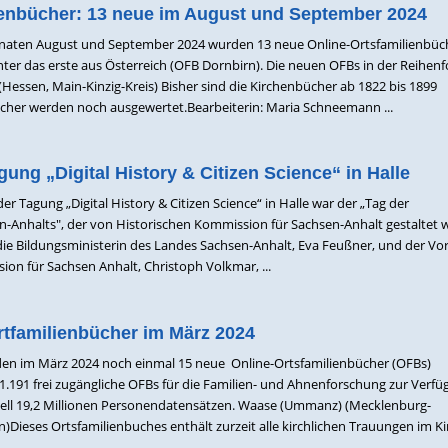
ienbücher: 13 neue im August und September 2024
onaten August und September 2024 wurden 13 neue Online-Ortsfamilienbüc
nter das erste aus Österreich (OFB Dornbirn). Die neuen OFBs in der Reihenf
Hessen, Main-Kinzig-Kreis) Bisher sind die Kirchenbücher ab 1822 bis 1899
Bücher werden noch ausgewertet.Bearbeiterin: Maria Schneemann ...
gung „Digital History & Citizen Science“ in Halle
der Tagung „Digital History & Citizen Science“ in Halle war der „Tag der
-Anhalts", der von Historischen Kommission für Sachsen-Anhalt gestaltet 
 die Bildungsministerin des Landes Sachsen-Anhalt, Eva Feußner, und der Vo
on für Sachsen Anhalt, Christoph Volkmar, ...
rtfamilienbücher im März 2024
n im März 2024 noch einmal 15 neue Online-Ortsfamilienbücher (OFBs)
n 1.191 frei zugängliche OFBs für die Familien- und Ahnenforschung zur Verfü
uell 19,2 Millionen Personendatensätzen. Waase (Ummanz) (Mecklenburg-
Dieses Ortsfamilienbuches enthält zurzeit alle kirchlichen Trauungen im Ki
..