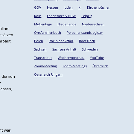
GOV
Hessen
Juden
KI
Kirchenbücher
Köln
Landesarchiv NRW
Leipzig
MyHeritage
Niederlande
Niedersachsen
line-
Ortsfamilienbuch
Personenstandsregister
ensätzen
erbaut,
Polen
Rheinland-Pfalz
RootsTech
Sachsen
Sachsen-Anhalt
Schweden
Transkribus
Wochenvorschau
YouTube
Zoom-Meeting
Zoom-Meetings
Österreich
Österreich-Ungarn
, die nun
e
achsen,
nt war.