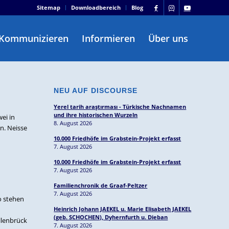
Sitemap
Downloadbereich
Blog
Kommunizieren
Informieren
Über uns
NEU AUF DISCOURSE
Yerel tarih araştırması - Türkische Nachnamen
und ihre historischen Wurzeln
ei in
8. August 2026
n. Neisse
10.000 Friedhöfe im Grabstein-Projekt erfasst
7. August 2026
10.000 Friedhöfe im Grabstein-Projekt erfasst
7. August 2026
Familienchronik de Graaf-Peltzer
7. August 2026
o stehen
Heinrich Johann JAEKEL u. Marie Elisabeth JAEKEL
(geb. SCHOCHEN), Dyhernfurth u. Dieban
llenbrück
7. August 2026