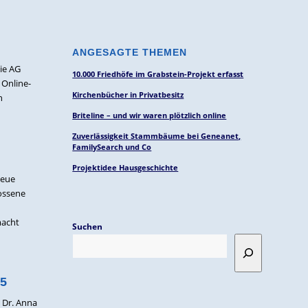
ANGESAGTE THEMEN
ie AG
10.000 Friedhöfe im Grabstein-Projekt erfasst
 Online-
Kirchenbücher in Privatbesitz
n
Briteline – und wir waren plötzlich online
Zuverlässigkeit Stammbäume bei Geneanet,
FamilySearch und Co
Projektidee Hausgeschichte
neue
lossene
macht
Suchen
85
 Dr. Anna