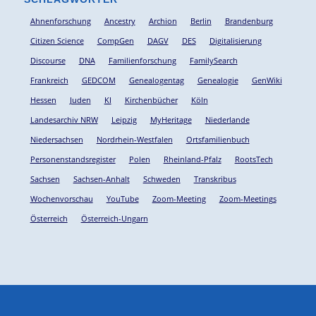
Ahnenforschung
Ancestry
Archion
Berlin
Brandenburg
Citizen Science
CompGen
DAGV
DES
Digitalisierung
Discourse
DNA
Familienforschung
FamilySearch
Frankreich
GEDCOM
Genealogentag
Genealogie
GenWiki
Hessen
Juden
KI
Kirchenbücher
Köln
Landesarchiv NRW
Leipzig
MyHeritage
Niederlande
Niedersachsen
Nordrhein-Westfalen
Ortsfamilienbuch
Personenstandsregister
Polen
Rheinland-Pfalz
RootsTech
Sachsen
Sachsen-Anhalt
Schweden
Transkribus
Wochenvorschau
YouTube
Zoom-Meeting
Zoom-Meetings
Österreich
Österreich-Ungarn