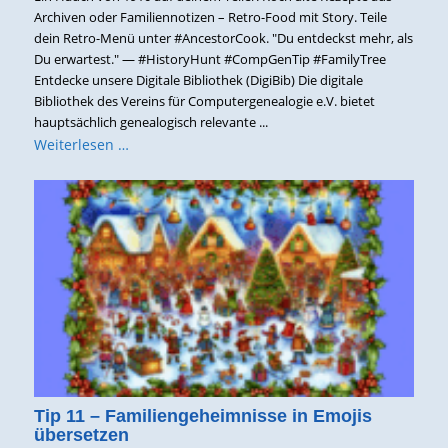
Archiven oder Familiennotizen – Retro-Food mit Story. Teile
dein Retro-Menü unter #AncestorCook. "Du entdeckst mehr, als
Du erwartest." — #HistoryHunt #CompGenTip #FamilyTree
Entdecke unsere Digitale Bibliothek (DigiBib) Die digitale
Bibliothek des Vereins für Computergenealogie e.V. bietet
hauptsächlich genealogisch relevante ...
Weiterlesen …
Tip 11 – Familiengeheimnisse in Emojis
übersetzen