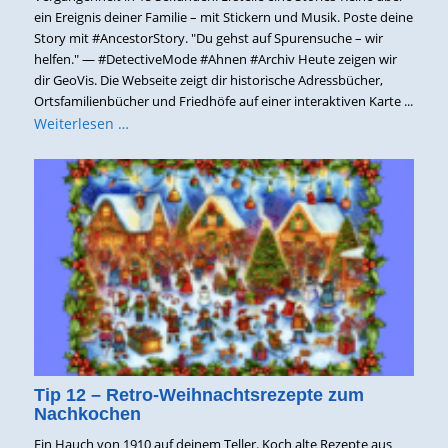
ein Ereignis deiner Familie – mit Stickern und Musik. Poste deine
Story mit #AncestorStory. "Du gehst auf Spurensuche – wir
helfen." — #DetectiveMode #Ahnen #Archiv Heute zeigen wir
dir GeoVis. Die Webseite zeigt dir historische Adressbücher,
Ortsfamilienbücher und Friedhöfe auf einer interaktiven Karte ...
Weiterlesen …
Tip 12 – Retro-Weihnachtsrezepte zum
Nachkochen
Ein Hauch von 1910 auf deinem Teller. Koch alte Rezepte aus