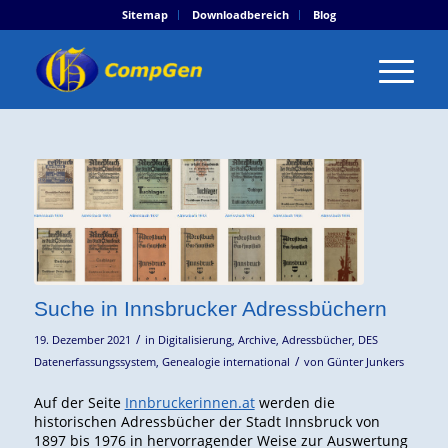
Sitemap
Downloadbereich
Blog
Suche in Innsbrucker Adressbüchern
/
19. Dezember 2021
in
Digitalisierung
,
Archive
,
Adressbücher
,
DES
/
Datenerfassungssystem
,
Genealogie international
von
Günter Junkers
Auf der Seite
Innbruckerinnen.at
werden die
historischen Adressbücher der Stadt Innsbruck von
1897 bis 1976 in hervorragender Weise zur Auswertung