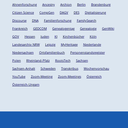
Ahnenforschung
Ancestry
Archion
Berlin
Brandenburg
Citizen Science
CompGen
DAGV
DES
Digitalisierung
Discourse
DNA
Familienforschung
FamilySearch
Frankreich
GEDCOM
Genealogentag
Genealogie
GenWiki
GOV
Hessen
Juden
KI
Kirchenbücher
Köln
Landesarchiv NRW
Leipzig
MyHeritage
Niederlande
Niedersachsen
Ortsfamilienbuch
Personenstandsregister
Polen
Rheinland-Pfalz
RootsTech
Sachsen
Sachsen-Anhalt
Schweden
Transkribus
Wochenvorschau
YouTube
Zoom-Meeting
Zoom-Meetings
Österreich
Österreich-Ungarn