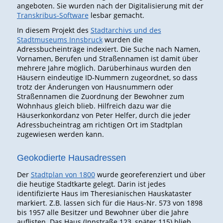
angeboten. Sie wurden nach der Digitalisierung mit der
Transkribus-Software
lesbar gemacht.
In diesem Projekt des
Stadtarchivs und des
Stadtmuseums Innsbruck
wurden die
Adressbucheinträge indexiert. Die Suche nach Namen,
Vornamen, Berufen und Straßennamen ist damit über
mehrere Jahre möglich. Darüberhinaus wurden den
Häusern eindeutige ID-Nummern zugeordnet, so dass
trotz der Änderungen von Hausnummern oder
Straßennamen die Zuordnung der Bewohner zum
Wohnhaus gleich blieb. Hilfreich dazu war die
Häuserkonkordanz von Peter Helfer, durch die jeder
Adressbucheintrag am richtigen Ort im Stadtplan
zugewiesen werden kann.
Geokodierte Hausadressen
Der
Stadtplan von 1800
wurde georeferenziert und über
die heutige Stadtkarte gelegt. Darin ist jedes
identifizierte Haus im Theresianischen Hauskataster
markiert. Z.B. lassen sich für die Haus-Nr. 573 von 1898
bis 1957 alle Besitzer und Bewohner über die Jahre
auflisten. Das Haus (Innstraße 123, später 115) blieb