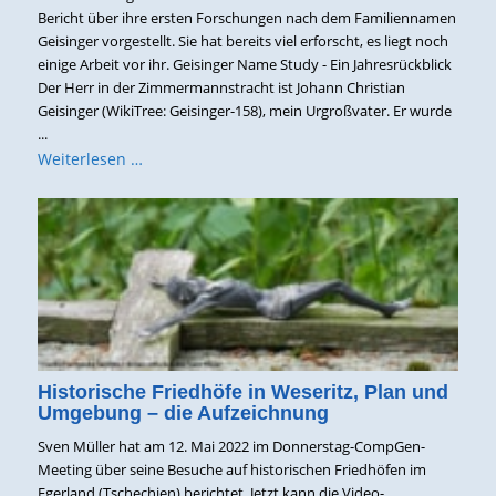
Bericht über ihre ersten Forschungen nach dem Familiennamen
Geisinger vorgestellt. Sie hat bereits viel erforscht, es liegt noch
einige Arbeit vor ihr. Geisinger Name Study - Ein Jahresrückblick
Der Herr in der Zimmermannstracht ist Johann Christian
Geisinger (WikiTree: Geisinger-158), mein Urgroßvater. Er wurde
...
Weiterlesen …
Historische Friedhöfe in Weseritz, Plan und
Umgebung – die Aufzeichnung
Sven Müller hat am 12. Mai 2022 im Donnerstag-CompGen-
Meeting über seine Besuche auf historischen Friedhöfen im
Egerland (Tschechien) berichtet. Jetzt kann die Video-