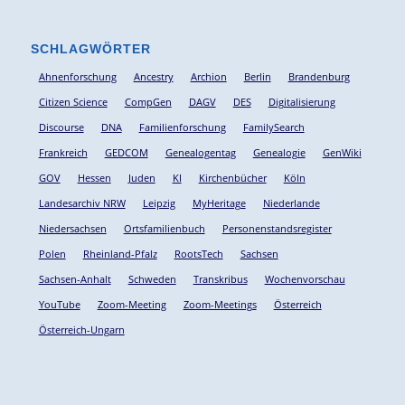
SCHLAGWÖRTER
Ahnenforschung
Ancestry
Archion
Berlin
Brandenburg
Citizen Science
CompGen
DAGV
DES
Digitalisierung
Discourse
DNA
Familienforschung
FamilySearch
Frankreich
GEDCOM
Genealogentag
Genealogie
GenWiki
GOV
Hessen
Juden
KI
Kirchenbücher
Köln
Landesarchiv NRW
Leipzig
MyHeritage
Niederlande
Niedersachsen
Ortsfamilienbuch
Personenstandsregister
Polen
Rheinland-Pfalz
RootsTech
Sachsen
Sachsen-Anhalt
Schweden
Transkribus
Wochenvorschau
YouTube
Zoom-Meeting
Zoom-Meetings
Österreich
Österreich-Ungarn