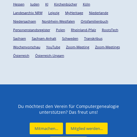
Hessen
Juden
KI
Kirchenbücher
Köln
Landesarchiv NRW
Leipzig
MyHeritage
Niederlande
Niedersachsen
Nordrhein-Westfalen
Ortsfamilienbuch
Personenstandsregister
Polen
Rheinland-Pfalz
RootsTech
Sachsen
Sachsen-Anhalt
Schweden
Transkribus
Wochenvorschau
YouTube
Zoom-Meeting
Zoom-Meetings
Österreich
Österreich-Ungarn
Du möchtest den Verein für Computergenealogie
unterstützen? Das freut uns!
Mitmachen...
Mitglied werden...