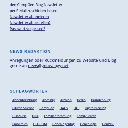
den CompGen-Blog Newsletter
per E-Mail zuschicken lassen.
Newsletter abonnieren
Newsletter abbestellen?
Passwort vergessen?
NEWS-REDAKTION
Anregungen oder Rückmeldungen zu Website und Blog
gerne an
news@genealogy.net
SCHLAGWÖRTER
Ahnenforschung
Ancestry
Archion
Berlin
Brandenburg
Citizen Science
CompGen
DAGV
DES
Digitalisierung
Discourse
DNA
Familienforschung
FamilySearch
Frankreich
GEDCOM
Genealogentag
Genealogie
GenWiki