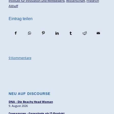
Institute für Innovation und Wettbewerb
,
Wissenschaft
,
Friedrich
Althoff
Eintrag teilen
9 Kommentare
NEU AUF DISCOURSE
DNA - Die Beachy Head Woman
9. August 2026
Генеалогия - Genealogie als IT-Produkt