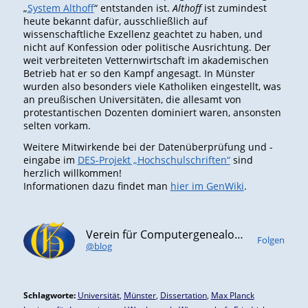
„
System Althoff
“ entstanden ist.
Althoff
ist zumindest
heute bekannt dafür, ausschließlich auf
wissenschaftliche Exzellenz geachtet zu haben, und
nicht auf Konfession oder politische Ausrichtung. Der
weit verbreiteten Vetternwirtschaft im akademischen
Betrieb hat er so den Kampf angesagt. In Münster
wurden also besonders viele Katholiken eingestellt, was
an preußischen Universitäten, die allesamt von
protestantischen Dozenten dominiert waren, ansonsten
selten vorkam.
Weitere Mitwirkende bei der Datenüberprüfung und -
eingabe im
DES-Projekt „Hochschulschriften“
sind
herzlich willkommen!
Informationen dazu findet man
hier im GenWiki
.
Verein für Computergenealogie e.V. (CompGen)
Folgen
@blog
Schlagworte:
Universität
,
Münster
,
Dissertation
,
Max Planck