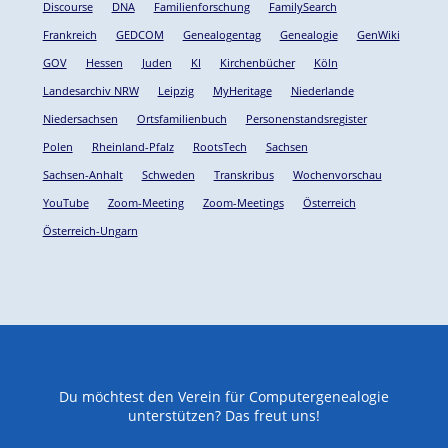
Discourse
DNA
Familienforschung
FamilySearch
Frankreich
GEDCOM
Genealogentag
Genealogie
GenWiki
GOV
Hessen
Juden
KI
Kirchenbücher
Köln
Landesarchiv NRW
Leipzig
MyHeritage
Niederlande
Niedersachsen
Ortsfamilienbuch
Personenstandsregister
Polen
Rheinland-Pfalz
RootsTech
Sachsen
Sachsen-Anhalt
Schweden
Transkribus
Wochenvorschau
YouTube
Zoom-Meeting
Zoom-Meetings
Österreich
Österreich-Ungarn
Du möchtest den Verein für Computergenealogie
unterstützen? Das freut uns!