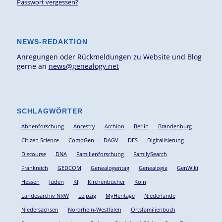
Passwort vergessen?
NEWS-REDAKTION
Anregungen oder Rückmeldungen zu Website und Blog
gerne an
news@genealogy.net
SCHLAGWÖRTER
Ahnenforschung
Ancestry
Archion
Berlin
Brandenburg
Citizen Science
CompGen
DAGV
DES
Digitalisierung
Discourse
DNA
Familienforschung
FamilySearch
Frankreich
GEDCOM
Genealogentag
Genealogie
GenWiki
Hessen
Juden
KI
Kirchenbücher
Köln
Landesarchiv NRW
Leipzig
MyHeritage
Niederlande
Niedersachsen
Nordrhein-Westfalen
Ortsfamilienbuch