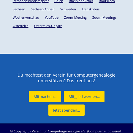
Personenstandsregister
Polen
Rheinland-Pfalz
RootsTech
Sachsen
Sachsen-Anhalt
Schweden
Transkribus
Wochenvorschau
YouTube
Zoom-Meeting
Zoom-Meetings
Österreich
Österreich-Ungarn
Du möchtest den Verein für Computergenealogie
unterstützen? Das freut uns!
Mitmachen...
Mitglied werden...
Jetzt spenden...
© Copyright -
Verein für Computergenealogie e.V. (CompGen)
-
powered