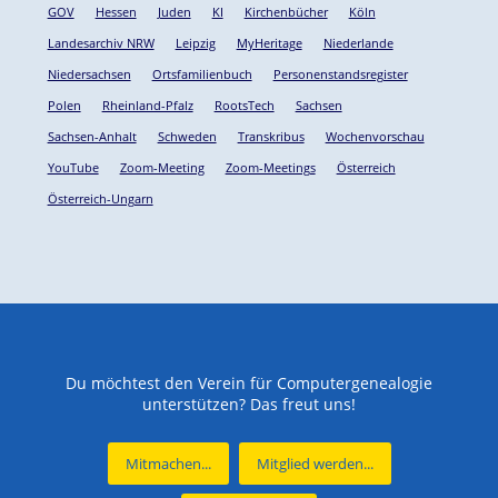
GOV
Hessen
Juden
KI
Kirchenbücher
Köln
Landesarchiv NRW
Leipzig
MyHeritage
Niederlande
Niedersachsen
Ortsfamilienbuch
Personenstandsregister
Polen
Rheinland-Pfalz
RootsTech
Sachsen
Sachsen-Anhalt
Schweden
Transkribus
Wochenvorschau
YouTube
Zoom-Meeting
Zoom-Meetings
Österreich
Österreich-Ungarn
Du möchtest den Verein für Computergenealogie
unterstützen? Das freut uns!
Mitmachen...
Mitglied werden...