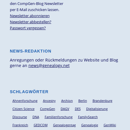
den CompGen-Blog Newsletter
per E-Mail zuschicken lassen.
Newsletter abonnieren
Newsletter abbestellen?
Passwort vergessen?
NEWS-REDAKTION
Anregungen oder Rückmeldungen zu Website und Blog
gerne an
news@genealogy.net
SCHLAGWÖRTER
Ahnenforschung
Ancestry
Archion
Berlin
Brandenburg
Citizen Science
CompGen
DAGV
DES
Digitalisierung
Discourse
DNA
Familienforschung
FamilySearch
Frankreich
GEDCOM
Genealogentag
Genealogie
GenWiki