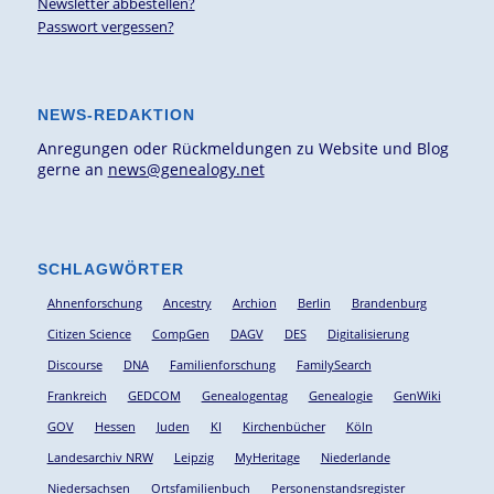
Newsletter abbestellen?
Passwort vergessen?
NEWS-REDAKTION
Anregungen oder Rückmeldungen zu Website und Blog
gerne an
news@genealogy.net
SCHLAGWÖRTER
Ahnenforschung
Ancestry
Archion
Berlin
Brandenburg
Citizen Science
CompGen
DAGV
DES
Digitalisierung
Discourse
DNA
Familienforschung
FamilySearch
Frankreich
GEDCOM
Genealogentag
Genealogie
GenWiki
GOV
Hessen
Juden
KI
Kirchenbücher
Köln
Landesarchiv NRW
Leipzig
MyHeritage
Niederlande
Niedersachsen
Ortsfamilienbuch
Personenstandsregister