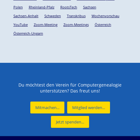
Polen
Rheinland-Pfalz
RootsTech
Sachsen
Sachsen-Anhalt
Schweden
Transkribus
Wochenvorschau
YouTube
Zoom-Meeting
Zoom-Meetings
Österreich
Österreich-Ungarn
Du möchtest den Verein für Computergenealogie
unterstützen? Das freut uns!
Mitmachen...
Mitglied werden...
Jetzt spenden...