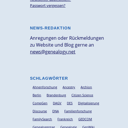
Passwort vergessen?
NEWS-REDAKTION
Anregungen oder Rückmeldungen
zu Website und Blog gerne an
news@genealogy.net
SCHLAGWÖRTER
Ahnenforschung
Ancestry
Archion
Berlin
Brandenburg
Citizen Science
CompGen
DAGV
DES
Digitalisierung
Discourse
DNA
Familienforschung
FamilySearch
Frankreich
GEDCOM
Genealogentag
Genealogie
GenWiki