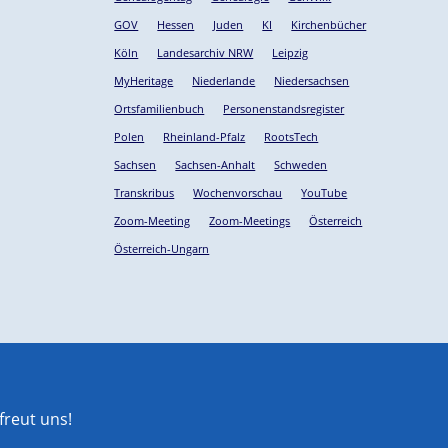
GOV
Hessen
Juden
KI
Kirchenbücher
Köln
Landesarchiv NRW
Leipzig
MyHeritage
Niederlande
Niedersachsen
Ortsfamilienbuch
Personenstandsregister
Polen
Rheinland-Pfalz
RootsTech
Sachsen
Sachsen-Anhalt
Schweden
Transkribus
Wochenvorschau
YouTube
Zoom-Meeting
Zoom-Meetings
Österreich
Österreich-Ungarn
reut uns!