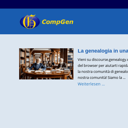
La genealogia in un
Vieni su discourse.genealogy.n
del browser per aiutarti rapid
la nostra comunità di genealog
nostra comunità! Siamo la ...
Weiterlesen …