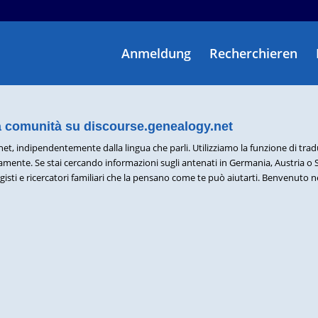
Anmeldung
Recherchieren
a comunità su discourse.genealogy.net
et, indipendentemente dalla lingua che parli. Utilizziamo la funzione di tra
amente. Se stai cercando informazioni sugli antenati in Germania, Austria o S
isti e ricercatori familiari che la pensano come te può aiutarti. Benvenuto n