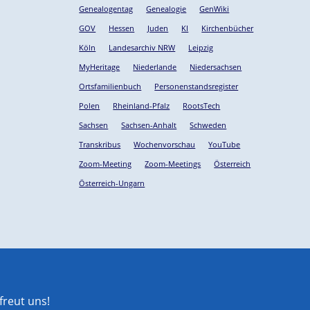
Genealogentag
Genealogie
GenWiki
GOV
Hessen
Juden
KI
Kirchenbücher
Köln
Landesarchiv NRW
Leipzig
MyHeritage
Niederlande
Niedersachsen
Ortsfamilienbuch
Personenstandsregister
Polen
Rheinland-Pfalz
RootsTech
Sachsen
Sachsen-Anhalt
Schweden
Transkribus
Wochenvorschau
YouTube
Zoom-Meeting
Zoom-Meetings
Österreich
Österreich-Ungarn
reut uns!