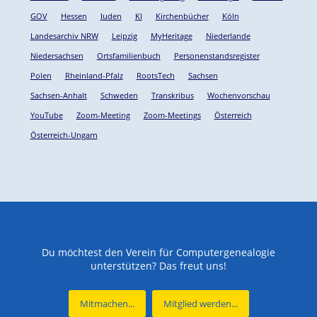
GOV
Hessen
Juden
KI
Kirchenbücher
Köln
Landesarchiv NRW
Leipzig
MyHeritage
Niederlande
Niedersachsen
Ortsfamilienbuch
Personenstandsregister
Polen
Rheinland-Pfalz
RootsTech
Sachsen
Sachsen-Anhalt
Schweden
Transkribus
Wochenvorschau
YouTube
Zoom-Meeting
Zoom-Meetings
Österreich
Österreich-Ungarn
Du möchtest den Verein für Computergenealogie
unterstützen? Das freut uns!
Mitmachen...
Mitglied werden...