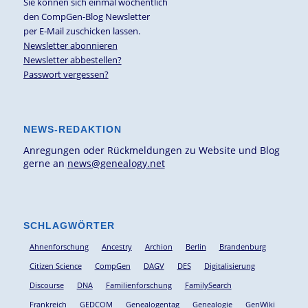
Sie können sich einmal wöchentlich
den CompGen-Blog Newsletter
per E-Mail zuschicken lassen.
Newsletter abonnieren
Newsletter abbestellen?
Passwort vergessen?
NEWS-REDAKTION
Anregungen oder Rückmeldungen zu Website und Blog
gerne an
news@genealogy.net
SCHLAGWÖRTER
Ahnenforschung
Ancestry
Archion
Berlin
Brandenburg
Citizen Science
CompGen
DAGV
DES
Digitalisierung
Discourse
DNA
Familienforschung
FamilySearch
Frankreich
GEDCOM
Genealogentag
Genealogie
GenWiki