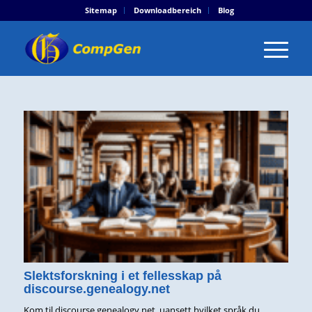
Sitemap
Downloadbereich
Blog
Slektsforskning i et fellesskap på
discourse.genealogy.net
Kom til discourse.genealogy.net, uansett hvilket språk du