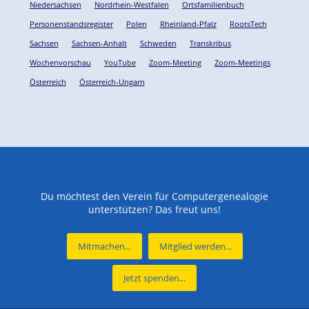
Niedersachsen
Nordrhein-Westfalen
Ortsfamilienbuch
Personenstandsregister
Polen
Rheinland-Pfalz
RootsTech
Sachsen
Sachsen-Anhalt
Schweden
Transkribus
Wochenvorschau
YouTube
Zoom-Meeting
Zoom-Meetings
Österreich
Österreich-Ungarn
Du möchtest den Verein für Computergenealogie
unterstützen? Das freut uns!
Mitmachen...
Mitglied werden...
Jetzt spenden...