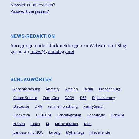
Newsletter abbestellen?
Passwort vergessen?
NEWS-REDAKTION
Anregungen oder Rückmeldungen zu Website und Blog
gerne an
news@genealogy.net
SCHLAGWÖRTER
Ahnenforschung
Ancestry
Archion
Berlin
Brandenburg
Citizen Science
CompGen
DAGV
DES
Digitalisierung
Discourse
DNA
Familienforschung
FamilySearch
Frankreich
GEDCOM
Genealogentag
Genealogie
GenWiki
Hessen
Juden
KI
Kirchenbücher
Köln
Landesarchiv NRW
Leipzig
MyHeritage
Niederlande