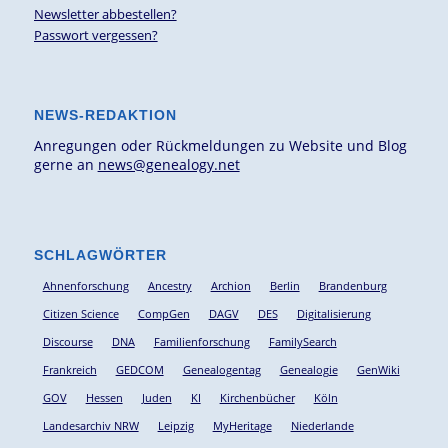
Newsletter abbestellen?
Passwort vergessen?
NEWS-REDAKTION
Anregungen oder Rückmeldungen zu Website und Blog
gerne an
news@genealogy.net
SCHLAGWÖRTER
Ahnenforschung
Ancestry
Archion
Berlin
Brandenburg
Citizen Science
CompGen
DAGV
DES
Digitalisierung
Discourse
DNA
Familienforschung
FamilySearch
Frankreich
GEDCOM
Genealogentag
Genealogie
GenWiki
GOV
Hessen
Juden
KI
Kirchenbücher
Köln
Landesarchiv NRW
Leipzig
MyHeritage
Niederlande