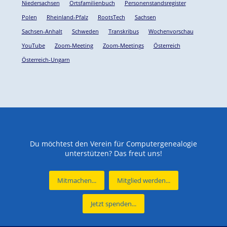
Niedersachsen
Ortsfamilienbuch
Personenstandsregister
Polen
Rheinland-Pfalz
RootsTech
Sachsen
Sachsen-Anhalt
Schweden
Transkribus
Wochenvorschau
YouTube
Zoom-Meeting
Zoom-Meetings
Österreich
Österreich-Ungarn
Du möchtest den Verein für Computergenealogie
unterstützen? Das freut uns!
Mitmachen...
Mitglied werden...
Jetzt spenden...