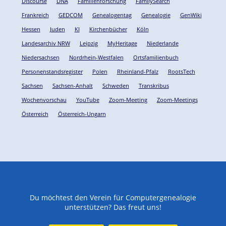
Discourse
DNA
Familienforschung
FamilySearch
Frankreich
GEDCOM
Genealogentag
Genealogie
GenWiki
Hessen
Juden
KI
Kirchenbücher
Köln
Landesarchiv NRW
Leipzig
MyHeritage
Niederlande
Niedersachsen
Nordrhein-Westfalen
Ortsfamilienbuch
Personenstandsregister
Polen
Rheinland-Pfalz
RootsTech
Sachsen
Sachsen-Anhalt
Schweden
Transkribus
Wochenvorschau
YouTube
Zoom-Meeting
Zoom-Meetings
Österreich
Österreich-Ungarn
Du möchtest den Verein für Computergenealogie
unterstützen? Das freut uns!