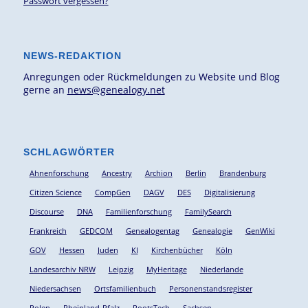
Passwort vergessen?
NEWS-REDAKTION
Anregungen oder Rückmeldungen zu Website und Blog
gerne an
news@genealogy.net
SCHLAGWÖRTER
Ahnenforschung
Ancestry
Archion
Berlin
Brandenburg
Citizen Science
CompGen
DAGV
DES
Digitalisierung
Discourse
DNA
Familienforschung
FamilySearch
Frankreich
GEDCOM
Genealogentag
Genealogie
GenWiki
GOV
Hessen
Juden
KI
Kirchenbücher
Köln
Landesarchiv NRW
Leipzig
MyHeritage
Niederlande
Niedersachsen
Ortsfamilienbuch
Personenstandsregister
Polen
Rheinland-Pfalz
RootsTech
Sachsen