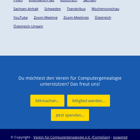
Sachsen-Anhalt
Schweden
Transkribus
Wochenvorschau
YouTube
Zoom-Meeting
Zoom-Meetings
Österreich
Österreich-Ungarn
Du möchtest den Verein für Computergenealogie
unterstützen? Das freut uns!
Mitmachen...
Mitglied werden...
Jetzt spenden...
© Copyright -
Verein für Computergenealogie e.V. (CompGen)
-
powered