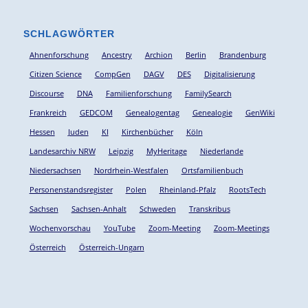
SCHLAGWÖRTER
Ahnenforschung
Ancestry
Archion
Berlin
Brandenburg
Citizen Science
CompGen
DAGV
DES
Digitalisierung
Discourse
DNA
Familienforschung
FamilySearch
Frankreich
GEDCOM
Genealogentag
Genealogie
GenWiki
Hessen
Juden
KI
Kirchenbücher
Köln
Landesarchiv NRW
Leipzig
MyHeritage
Niederlande
Niedersachsen
Nordrhein-Westfalen
Ortsfamilienbuch
Personenstandsregister
Polen
Rheinland-Pfalz
RootsTech
Sachsen
Sachsen-Anhalt
Schweden
Transkribus
Wochenvorschau
YouTube
Zoom-Meeting
Zoom-Meetings
Österreich
Österreich-Ungarn