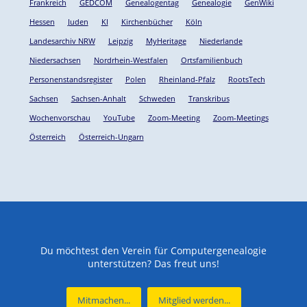
Frankreich
GEDCOM
Genealogentag
Genealogie
GenWiki
Hessen
Juden
KI
Kirchenbücher
Köln
Landesarchiv NRW
Leipzig
MyHeritage
Niederlande
Niedersachsen
Nordrhein-Westfalen
Ortsfamilienbuch
Personenstandsregister
Polen
Rheinland-Pfalz
RootsTech
Sachsen
Sachsen-Anhalt
Schweden
Transkribus
Wochenvorschau
YouTube
Zoom-Meeting
Zoom-Meetings
Österreich
Österreich-Ungarn
Du möchtest den Verein für Computergenealogie
unterstützen? Das freut uns!
Mitmachen...
Mitglied werden...