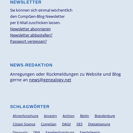
NEWSLETTER
Sie können sich einmal wöchentlich
den CompGen-Blog Newsletter
per E-Mail zuschicken lassen.
Newsletter abonnieren
Newsletter abbestellen?
Passwort vergessen?
NEWS-REDAKTION
Anregungen oder Rückmeldungen zu Website und Blog
gerne an
news@genealogy.net
SCHLAGWÖRTER
Ahnenforschung
Ancestry
Archion
Berlin
Brandenburg
Citizen Science
CompGen
DAGV
DES
Digitalisierung
Discourse
DNA
Familienforschung
FamilySearch