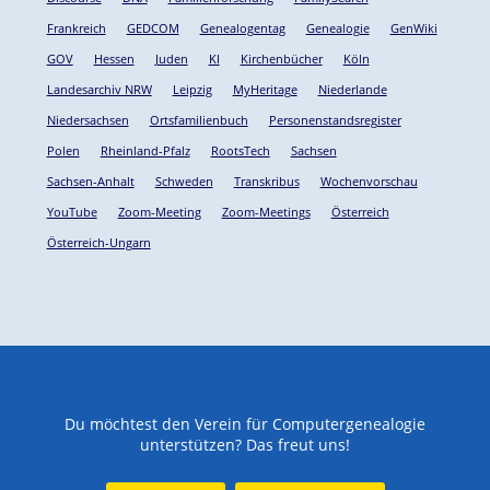
Frankreich
GEDCOM
Genealogentag
Genealogie
GenWiki
GOV
Hessen
Juden
KI
Kirchenbücher
Köln
Landesarchiv NRW
Leipzig
MyHeritage
Niederlande
Niedersachsen
Ortsfamilienbuch
Personenstandsregister
Polen
Rheinland-Pfalz
RootsTech
Sachsen
Sachsen-Anhalt
Schweden
Transkribus
Wochenvorschau
YouTube
Zoom-Meeting
Zoom-Meetings
Österreich
Österreich-Ungarn
Du möchtest den Verein für Computergenealogie
unterstützen? Das freut uns!