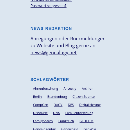
Passwort vergessen?
NEWS-REDAKTION
Anregungen oder Rückmeldungen
zu Website und Blog gerne an
news@genealogy.net
SCHLAGWÖRTER
Ahnenforschung
Ancestry
Archion
Berlin
Brandenburg
Citizen Science
CompGen
DAGV
DES
Digitalisierung
Discourse
DNA
Familienforschung
FamilySearch
Frankreich
GEDCOM
Genealogentag
Genealogie
GenWiki