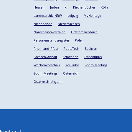
Hessen
Juden
KI
Kirchenbücher
Köln
Landesarchiv NRW
Leipzig
MyHeritage
Niederlande
Niedersachsen
Nordrhein-Westfalen
Ortsfamilienbuch
Personenstandsregister
Polen
Rheinland-Pfalz
RootsTech
Sachsen
Sachsen-Anhalt
Schweden
Transkribus
Wochenvorschau
YouTube
Zoom-Meeting
Zoom-Meetings
Österreich
Österreich-Ungarn
reut uns!