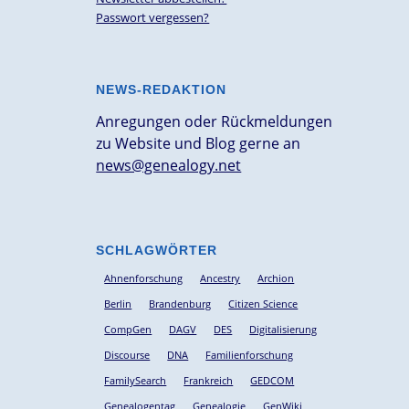
Passwort vergessen?
NEWS-REDAKTION
Anregungen oder Rückmeldungen
zu Website und Blog gerne an
news@genealogy.net
SCHLAGWÖRTER
Ahnenforschung
Ancestry
Archion
Berlin
Brandenburg
Citizen Science
CompGen
DAGV
DES
Digitalisierung
Discourse
DNA
Familienforschung
FamilySearch
Frankreich
GEDCOM
Genealogentag
Genealogie
GenWiki