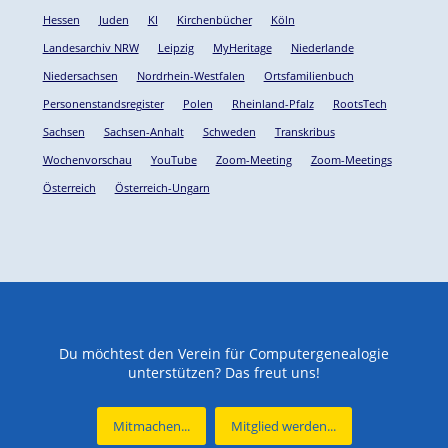
Hessen
Juden
KI
Kirchenbücher
Köln
Landesarchiv NRW
Leipzig
MyHeritage
Niederlande
Niedersachsen
Nordrhein-Westfalen
Ortsfamilienbuch
Personenstandsregister
Polen
Rheinland-Pfalz
RootsTech
Sachsen
Sachsen-Anhalt
Schweden
Transkribus
Wochenvorschau
YouTube
Zoom-Meeting
Zoom-Meetings
Österreich
Österreich-Ungarn
Du möchtest den Verein für Computergenealogie
unterstützen? Das freut uns!
Mitmachen...
Mitglied werden...