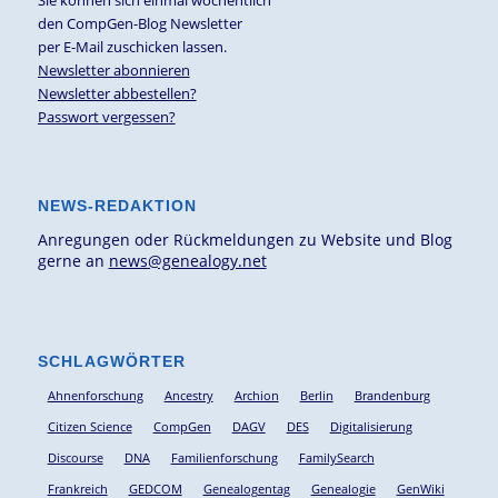
Sie können sich einmal wöchentlich
den CompGen-Blog Newsletter
per E-Mail zuschicken lassen.
Newsletter abonnieren
Newsletter abbestellen?
Passwort vergessen?
NEWS-REDAKTION
Anregungen oder Rückmeldungen zu Website und Blog
gerne an
news@genealogy.net
SCHLAGWÖRTER
Ahnenforschung
Ancestry
Archion
Berlin
Brandenburg
Citizen Science
CompGen
DAGV
DES
Digitalisierung
Discourse
DNA
Familienforschung
FamilySearch
Frankreich
GEDCOM
Genealogentag
Genealogie
GenWiki