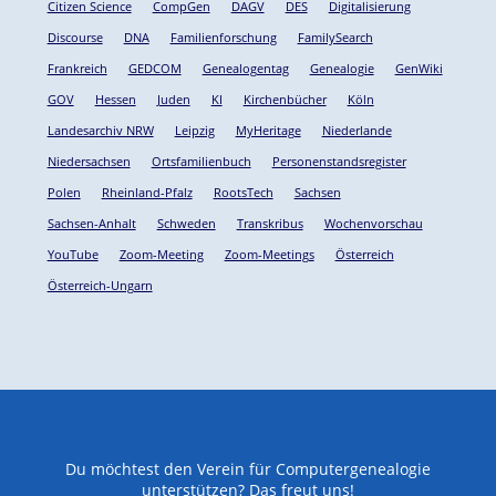
Citizen Science
CompGen
DAGV
DES
Digitalisierung
Discourse
DNA
Familienforschung
FamilySearch
Frankreich
GEDCOM
Genealogentag
Genealogie
GenWiki
GOV
Hessen
Juden
KI
Kirchenbücher
Köln
Landesarchiv NRW
Leipzig
MyHeritage
Niederlande
Niedersachsen
Ortsfamilienbuch
Personenstandsregister
Polen
Rheinland-Pfalz
RootsTech
Sachsen
Sachsen-Anhalt
Schweden
Transkribus
Wochenvorschau
YouTube
Zoom-Meeting
Zoom-Meetings
Österreich
Österreich-Ungarn
Du möchtest den Verein für Computergenealogie
unterstützen? Das freut uns!