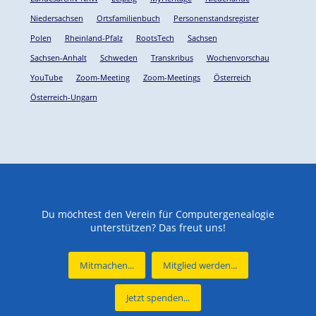
Niedersachsen
Ortsfamilienbuch
Personenstandsregister
Polen
Rheinland-Pfalz
RootsTech
Sachsen
Sachsen-Anhalt
Schweden
Transkribus
Wochenvorschau
YouTube
Zoom-Meeting
Zoom-Meetings
Österreich
Österreich-Ungarn
Du möchtest den Verein für Computergenealogie
unterstützen? Das freut uns!
Mitmachen...
Mitglied werden...
Jetzt spenden...