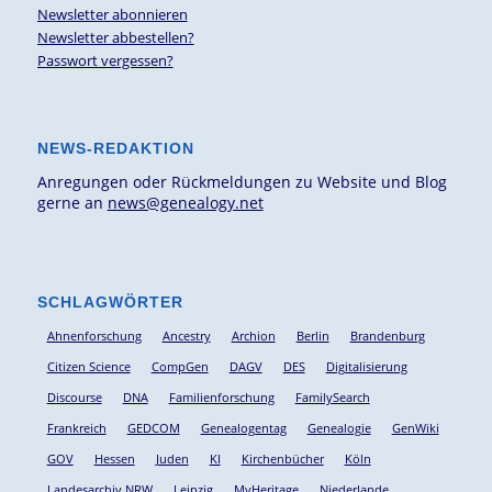
Newsletter abonnieren
Newsletter abbestellen?
Passwort vergessen?
NEWS-REDAKTION
Anregungen oder Rückmeldungen zu Website und Blog
gerne an
news@genealogy.net
SCHLAGWÖRTER
Ahnenforschung
Ancestry
Archion
Berlin
Brandenburg
Citizen Science
CompGen
DAGV
DES
Digitalisierung
Discourse
DNA
Familienforschung
FamilySearch
Frankreich
GEDCOM
Genealogentag
Genealogie
GenWiki
GOV
Hessen
Juden
KI
Kirchenbücher
Köln
Landesarchiv NRW
Leipzig
MyHeritage
Niederlande