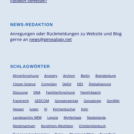
Passwort vergessen?
NEWS-REDAKTION
Anregungen oder Rückmeldungen zu Website und Blog
gerne an
news@genealogy.net
SCHLAGWÖRTER
Ahnenforschung
Ancestry
Archion
Berlin
Brandenburg
Citizen Science
CompGen
DAGV
DES
Digitalisierung
Discourse
DNA
Familienforschung
FamilySearch
Frankreich
GEDCOM
Genealogentag
Genealogie
GenWiki
Hessen
Juden
KI
Kirchenbücher
Köln
Landesarchiv NRW
Leipzig
MyHeritage
Niederlande
Niedersachsen
Nordrhein-Westfalen
Ortsfamilienbuch