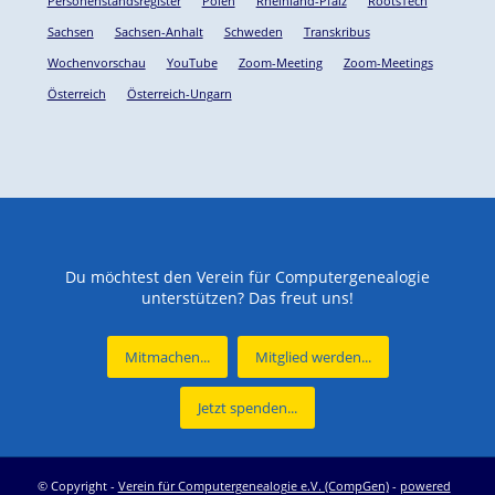
Personenstandsregister
Polen
Rheinland-Pfalz
RootsTech
Sachsen
Sachsen-Anhalt
Schweden
Transkribus
Wochenvorschau
YouTube
Zoom-Meeting
Zoom-Meetings
Österreich
Österreich-Ungarn
Du möchtest den Verein für Computergenealogie
unterstützen? Das freut uns!
Mitmachen...
Mitglied werden...
Jetzt spenden...
© Copyright -
Verein für Computergenealogie e.V. (CompGen)
-
powered