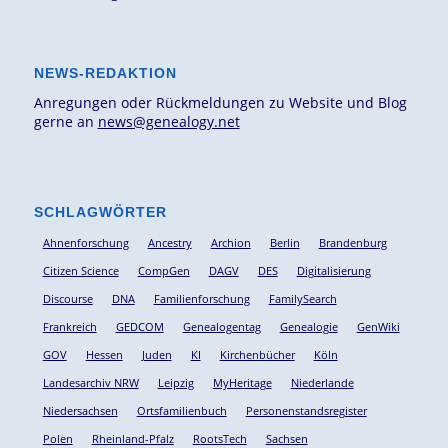
NEWS-REDAKTION
Anregungen oder Rückmeldungen zu Website und Blog
gerne an
news@genealogy.net
SCHLAGWÖRTER
Ahnenforschung
Ancestry
Archion
Berlin
Brandenburg
Citizen Science
CompGen
DAGV
DES
Digitalisierung
Discourse
DNA
Familienforschung
FamilySearch
Frankreich
GEDCOM
Genealogentag
Genealogie
GenWiki
GOV
Hessen
Juden
KI
Kirchenbücher
Köln
Landesarchiv NRW
Leipzig
MyHeritage
Niederlande
Niedersachsen
Ortsfamilienbuch
Personenstandsregister
Polen
Rheinland-Pfalz
RootsTech
Sachsen