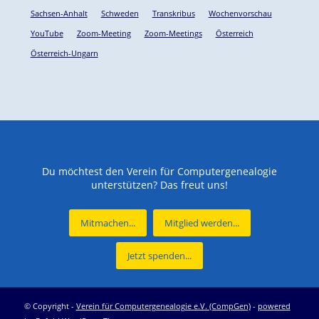
Sachsen-Anhalt
Schweden
Transkribus
Wochenvorschau
YouTube
Zoom-Meeting
Zoom-Meetings
Österreich
Österreich-Ungarn
Du möchtest den Verein für Computergenealogie
unterstützen? Das freut uns!
Mitmachen...
Mitglied werden...
Jetzt spenden...
© Copyright -
Verein für Computergenealogie e.V. (CompGen)
-
powered