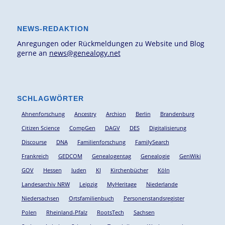
NEWS-REDAKTION
Anregungen oder Rückmeldungen zu Website und Blog
gerne an
news@genealogy.net
SCHLAGWÖRTER
Ahnenforschung
Ancestry
Archion
Berlin
Brandenburg
Citizen Science
CompGen
DAGV
DES
Digitalisierung
Discourse
DNA
Familienforschung
FamilySearch
Frankreich
GEDCOM
Genealogentag
Genealogie
GenWiki
GOV
Hessen
Juden
KI
Kirchenbücher
Köln
Landesarchiv NRW
Leipzig
MyHeritage
Niederlande
Niedersachsen
Ortsfamilienbuch
Personenstandsregister
Polen
Rheinland-Pfalz
RootsTech
Sachsen