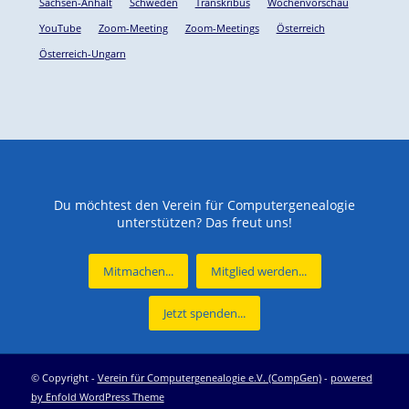
Sachsen-Anhalt
Schweden
Transkribus
Wochenvorschau
YouTube
Zoom-Meeting
Zoom-Meetings
Österreich
Österreich-Ungarn
Du möchtest den Verein für Computergenealogie
unterstützen? Das freut uns!
Mitmachen...
Mitglied werden...
Jetzt spenden...
© Copyright -
Verein für Computergenealogie e.V. (CompGen)
-
powered
by Enfold WordPress Theme