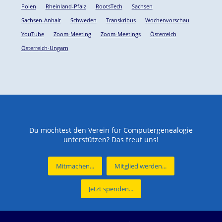
Polen
Rheinland-Pfalz
RootsTech
Sachsen
Sachsen-Anhalt
Schweden
Transkribus
Wochenvorschau
YouTube
Zoom-Meeting
Zoom-Meetings
Österreich
Österreich-Ungarn
Du möchtest den Verein für Computergenealogie
unterstützen? Das freut uns!
Mitmachen...
Mitglied werden...
Jetzt spenden...