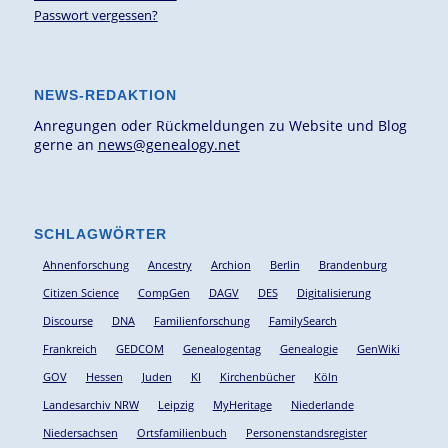
Passwort vergessen?
NEWS-REDAKTION
Anregungen oder Rückmeldungen zu Website und Blog
gerne an
news@genealogy.net
SCHLAGWÖRTER
Ahnenforschung
Ancestry
Archion
Berlin
Brandenburg
Citizen Science
CompGen
DAGV
DES
Digitalisierung
Discourse
DNA
Familienforschung
FamilySearch
Frankreich
GEDCOM
Genealogentag
Genealogie
GenWiki
GOV
Hessen
Juden
KI
Kirchenbücher
Köln
Landesarchiv NRW
Leipzig
MyHeritage
Niederlande
Niedersachsen
Ortsfamilienbuch
Personenstandsregister