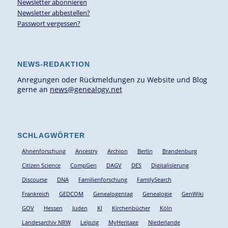
Newsletter abonnieren
Newsletter abbestellen?
Passwort vergessen?
NEWS-REDAKTION
Anregungen oder Rückmeldungen zu Website und Blog
gerne an
news@genealogy.net
SCHLAGWÖRTER
Ahnenforschung
Ancestry
Archion
Berlin
Brandenburg
Citizen Science
CompGen
DAGV
DES
Digitalisierung
Discourse
DNA
Familienforschung
FamilySearch
Frankreich
GEDCOM
Genealogentag
Genealogie
GenWiki
GOV
Hessen
Juden
KI
Kirchenbücher
Köln
Landesarchiv NRW
Leipzig
MyHeritage
Niederlande