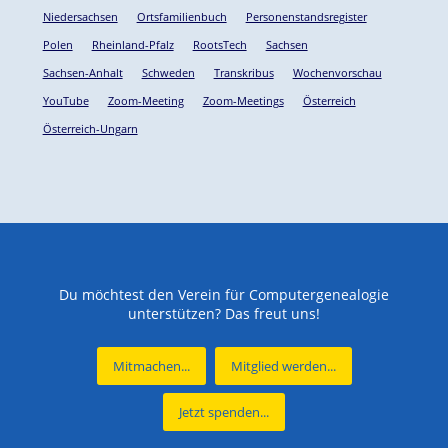
Niedersachsen
Ortsfamilienbuch
Personenstandsregister
Polen
Rheinland-Pfalz
RootsTech
Sachsen
Sachsen-Anhalt
Schweden
Transkribus
Wochenvorschau
YouTube
Zoom-Meeting
Zoom-Meetings
Österreich
Österreich-Ungarn
Du möchtest den Verein für Computergenealogie
unterstützen? Das freut uns!
Mitmachen...
Mitglied werden...
Jetzt spenden...