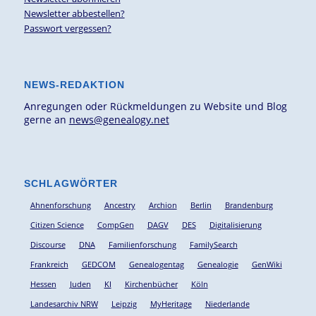
Newsletter abbestellen?
Passwort vergessen?
NEWS-REDAKTION
Anregungen oder Rückmeldungen zu Website und Blog
gerne an
news@genealogy.net
SCHLAGWÖRTER
Ahnenforschung
Ancestry
Archion
Berlin
Brandenburg
Citizen Science
CompGen
DAGV
DES
Digitalisierung
Discourse
DNA
Familienforschung
FamilySearch
Frankreich
GEDCOM
Genealogentag
Genealogie
GenWiki
Hessen
Juden
KI
Kirchenbücher
Köln
Landesarchiv NRW
Leipzig
MyHeritage
Niederlande