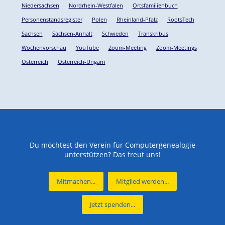
Niedersachsen
Nordrhein-Westfalen
Ortsfamilienbuch
Personenstandsregister
Polen
Rheinland-Pfalz
RootsTech
Sachsen
Sachsen-Anhalt
Schweden
Transkribus
Wochenvorschau
YouTube
Zoom-Meeting
Zoom-Meetings
Österreich
Österreich-Ungarn
Du möchtest den Verein für Computergenealogie
unterstützen? Das freut uns!
Mitmachen...
Mitglied werden...
Jetzt spenden...