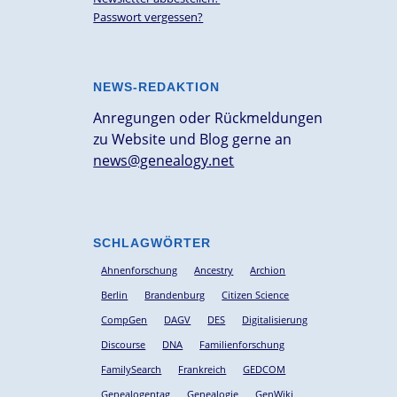
Passwort vergessen?
NEWS-REDAKTION
Anregungen oder Rückmeldungen
zu Website und Blog gerne an
news@genealogy.net
SCHLAGWÖRTER
Ahnenforschung
Ancestry
Archion
Berlin
Brandenburg
Citizen Science
CompGen
DAGV
DES
Digitalisierung
Discourse
DNA
Familienforschung
FamilySearch
Frankreich
GEDCOM
Genealogentag
Genealogie
GenWiki