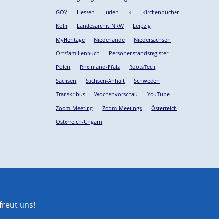
GOV
Hessen
Juden
KI
Kirchenbücher
Köln
Landesarchiv NRW
Leipzig
MyHeritage
Niederlande
Niedersachsen
Ortsfamilienbuch
Personenstandsregister
Polen
Rheinland-Pfalz
RootsTech
Sachsen
Sachsen-Anhalt
Schweden
Transkribus
Wochenvorschau
YouTube
Zoom-Meeting
Zoom-Meetings
Österreich
Österreich-Ungarn
reut uns!