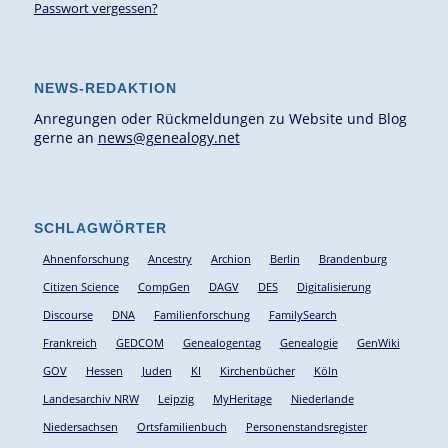
Passwort vergessen?
NEWS-REDAKTION
Anregungen oder Rückmeldungen zu Website und Blog
gerne an
news@genealogy.net
SCHLAGWÖRTER
Ahnenforschung
Ancestry
Archion
Berlin
Brandenburg
Citizen Science
CompGen
DAGV
DES
Digitalisierung
Discourse
DNA
Familienforschung
FamilySearch
Frankreich
GEDCOM
Genealogentag
Genealogie
GenWiki
GOV
Hessen
Juden
KI
Kirchenbücher
Köln
Landesarchiv NRW
Leipzig
MyHeritage
Niederlande
Niedersachsen
Ortsfamilienbuch
Personenstandsregister