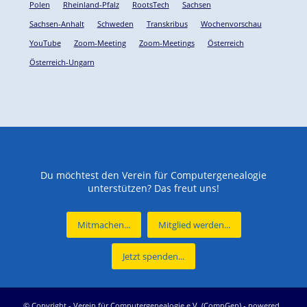
Polen
Rheinland-Pfalz
RootsTech
Sachsen
Sachsen-Anhalt
Schweden
Transkribus
Wochenvorschau
YouTube
Zoom-Meeting
Zoom-Meetings
Österreich
Österreich-Ungarn
Du möchtest den Verein für Computergenealogie
unterstützen? Das freut uns!
Mitmachen...
Mitglied werden...
Jetzt spenden...
© Copyright -
Verein für Computergenealogie e.V. (CompGen)
-
powered