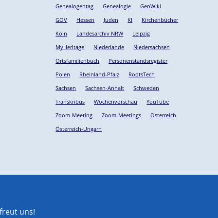
Genealogentag
Genealogie
GenWiki
GOV
Hessen
Juden
KI
Kirchenbücher
Köln
Landesarchiv NRW
Leipzig
MyHeritage
Niederlande
Niedersachsen
Ortsfamilienbuch
Personenstandsregister
Polen
Rheinland-Pfalz
RootsTech
Sachsen
Sachsen-Anhalt
Schweden
Transkribus
Wochenvorschau
YouTube
Zoom-Meeting
Zoom-Meetings
Österreich
Österreich-Ungarn
reut uns!