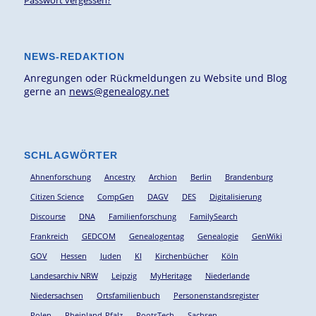
Passwort vergessen?
NEWS-REDAKTION
Anregungen oder Rückmeldungen zu Website und Blog
gerne an
news@genealogy.net
SCHLAGWÖRTER
Ahnenforschung
Ancestry
Archion
Berlin
Brandenburg
Citizen Science
CompGen
DAGV
DES
Digitalisierung
Discourse
DNA
Familienforschung
FamilySearch
Frankreich
GEDCOM
Genealogentag
Genealogie
GenWiki
GOV
Hessen
Juden
KI
Kirchenbücher
Köln
Landesarchiv NRW
Leipzig
MyHeritage
Niederlande
Niedersachsen
Ortsfamilienbuch
Personenstandsregister
Polen
Rheinland-Pfalz
RootsTech
Sachsen