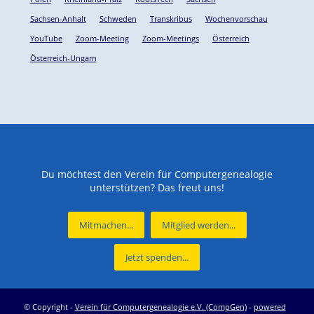
Sachsen-Anhalt
Schweden
Transkribus
Wochenvorschau
YouTube
Zoom-Meeting
Zoom-Meetings
Österreich
Österreich-Ungarn
Du möchtest den Verein für Computergenealogie
unterstützen? Das freut uns!
Mitmachen...
Mitglied werden...
Jetzt spenden...
© Copyright -
Verein für Computergenealogie e.V. (CompGen)
-
powered