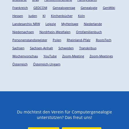
Frankreich
GEDCOM
Genealogentag
Genealogie
GenWiki
Hessen
Juden
KI
Kirchenbücher
Köln
Landesarchiv NRW
Leipzig
MyHeritage
Niederlande
Niedersachsen
Nordrhein-Westfalen
Ortsfamilienbuch
Personenstandsregister
Polen
Rheinland-Pfalz
RootsTech
Sachsen
Sachsen-Anhalt
Schweden
Transkribus
Wochenvorschau
YouTube
Zoom-Meeting
Zoom-Meetings
Österreich
Österreich-Ungarn
Du möchtest den Verein für Computergenealogie
unterstützen? Das freut uns!