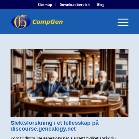
Sitemap
Downloadbereich
Blog
Slektsforskning i et fellesskap på
discourse.genealogy.net
Kom til discourse.genealogy.net, uansett hvilket språk du