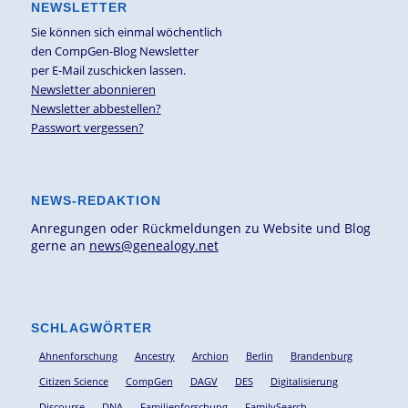
NEWSLETTER
Sie können sich einmal wöchentlich
den CompGen-Blog Newsletter
per E-Mail zuschicken lassen.
Newsletter abonnieren
Newsletter abbestellen?
Passwort vergessen?
NEWS-REDAKTION
Anregungen oder Rückmeldungen zu Website und Blog
gerne an
news@genealogy.net
SCHLAGWÖRTER
Ahnenforschung
Ancestry
Archion
Berlin
Brandenburg
Citizen Science
CompGen
DAGV
DES
Digitalisierung
Discourse
DNA
Familienforschung
FamilySearch