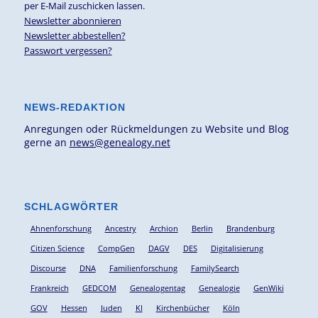
per E-Mail zuschicken lassen.
Newsletter abonnieren
Newsletter abbestellen?
Passwort vergessen?
NEWS-REDAKTION
Anregungen oder Rückmeldungen zu Website und Blog
gerne an
news@genealogy.net
SCHLAGWÖRTER
Ahnenforschung
Ancestry
Archion
Berlin
Brandenburg
Citizen Science
CompGen
DAGV
DES
Digitalisierung
Discourse
DNA
Familienforschung
FamilySearch
Frankreich
GEDCOM
Genealogentag
Genealogie
GenWiki
GOV
Hessen
Juden
KI
Kirchenbücher
Köln