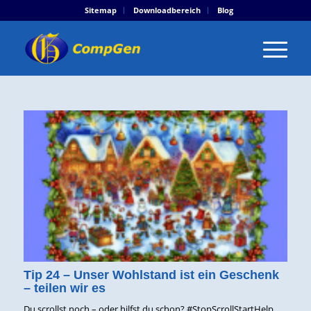
Sitemap
Downloadbereich
Blog
Tip 24 – Unser Wohlstand ist ein Geschenk
– teilen wir es
Du scrollst noch – oder hilfst du schon? #StopScrollStartHelp