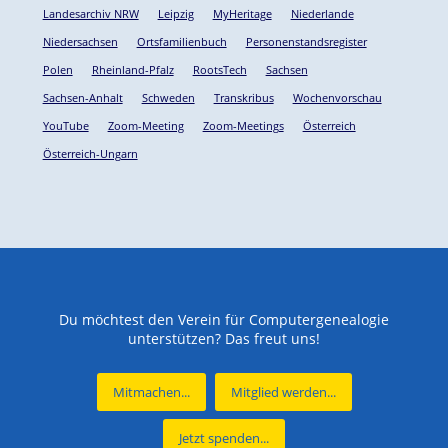
Landesarchiv NRW
Leipzig
MyHeritage
Niederlande
Niedersachsen
Ortsfamilienbuch
Personenstandsregister
Polen
Rheinland-Pfalz
RootsTech
Sachsen
Sachsen-Anhalt
Schweden
Transkribus
Wochenvorschau
YouTube
Zoom-Meeting
Zoom-Meetings
Österreich
Österreich-Ungarn
Du möchtest den Verein für Computergenealogie
unterstützen? Das freut uns!
Mitmachen...
Mitglied werden...
Jetzt spenden...