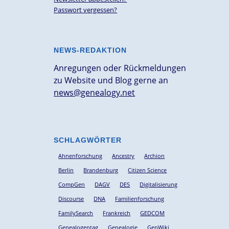
Passwort vergessen?
NEWS-REDAKTION
Anregungen oder Rückmeldungen
zu Website und Blog gerne an
news@genealogy.net
SCHLAGWÖRTER
Ahnenforschung
Ancestry
Archion
Berlin
Brandenburg
Citizen Science
CompGen
DAGV
DES
Digitalisierung
Discourse
DNA
Familienforschung
FamilySearch
Frankreich
GEDCOM
Genealogentag
Genealogie
GenWiki