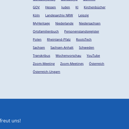
GOV
Hessen
Juden
KI
Kirchenbücher
Köln
Landesarchiv NRW
Leipzig
MyHeritage
Niederlande
Niedersachsen
Ortsfamilienbuch
Personenstandsregister
Polen
Rheinland-Pfalz
RootsTech
Sachsen
Sachsen-Anhalt
Schweden
Transkribus
Wochenvorschau
YouTube
Zoom-Meeting
Zoom-Meetings
Österreich
Österreich-Ungarn
reut uns!