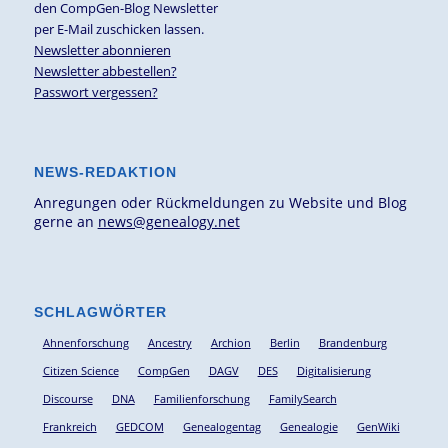
den CompGen-Blog Newsletter
per E-Mail zuschicken lassen.
Newsletter abonnieren
Newsletter abbestellen?
Passwort vergessen?
NEWS-REDAKTION
Anregungen oder Rückmeldungen zu Website und Blog
gerne an
news@genealogy.net
SCHLAGWÖRTER
Ahnenforschung
Ancestry
Archion
Berlin
Brandenburg
Citizen Science
CompGen
DAGV
DES
Digitalisierung
Discourse
DNA
Familienforschung
FamilySearch
Frankreich
GEDCOM
Genealogentag
Genealogie
GenWiki