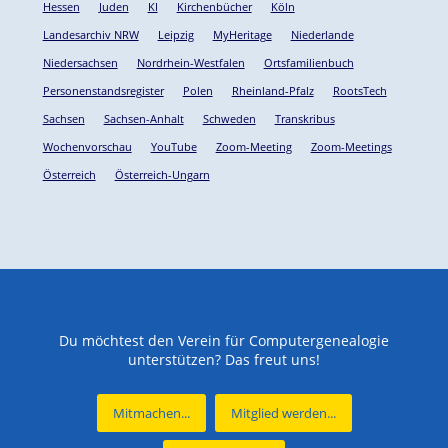
Hessen
Juden
KI
Kirchenbücher
Köln
Landesarchiv NRW
Leipzig
MyHeritage
Niederlande
Niedersachsen
Nordrhein-Westfalen
Ortsfamilienbuch
Personenstandsregister
Polen
Rheinland-Pfalz
RootsTech
Sachsen
Sachsen-Anhalt
Schweden
Transkribus
Wochenvorschau
YouTube
Zoom-Meeting
Zoom-Meetings
Österreich
Österreich-Ungarn
Du möchtest den Verein für Computergenealogie
unterstützen? Das freut uns!
Mitmachen...
Mitglied werden...