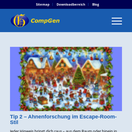
Sitemap
Downloadbereich
Blog
Tip 2 – Ahnenforschung im Escape-Room-
Stil
Jeder Hinweis bringt dich raus – aus dem Raum oder hinein in