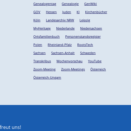
Genealogentag
Genealogie
GenWiki
GOV
Hessen
Juden
KI
Kirchenbücher
Köln
Landesarchiv NRW
Leipzig
MyHeritage
Niederlande
Niedersachsen
Ortsfamilienbuch
Personenstandsregister
Polen
Rheinland-Pfalz
RootsTech
Sachsen
Sachsen-Anhalt
Schweden
Transkribus
Wochenvorschau
YouTube
Zoom-Meeting
Zoom-Meetings
Österreich
Österreich-Ungarn
reut uns!