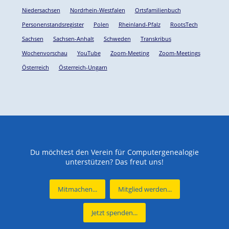
Niedersachsen
Nordrhein-Westfalen
Ortsfamilienbuch
Personenstandsregister
Polen
Rheinland-Pfalz
RootsTech
Sachsen
Sachsen-Anhalt
Schweden
Transkribus
Wochenvorschau
YouTube
Zoom-Meeting
Zoom-Meetings
Österreich
Österreich-Ungarn
Du möchtest den Verein für Computergenealogie
unterstützen? Das freut uns!
Mitmachen...
Mitglied werden...
Jetzt spenden...