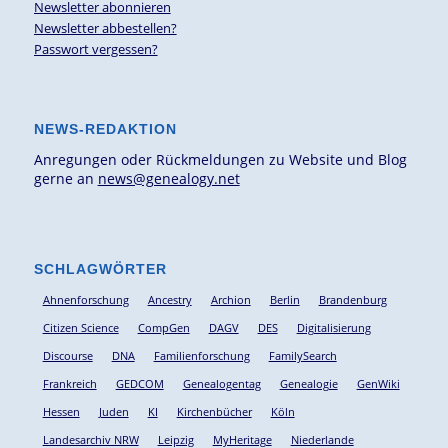
Newsletter abonnieren
Newsletter abbestellen?
Passwort vergessen?
NEWS-REDAKTION
Anregungen oder Rückmeldungen zu Website und Blog
gerne an
news@genealogy.net
SCHLAGWÖRTER
Ahnenforschung
Ancestry
Archion
Berlin
Brandenburg
Citizen Science
CompGen
DAGV
DES
Digitalisierung
Discourse
DNA
Familienforschung
FamilySearch
Frankreich
GEDCOM
Genealogentag
Genealogie
GenWiki
Hessen
Juden
KI
Kirchenbücher
Köln
Landesarchiv NRW
Leipzig
MyHeritage
Niederlande