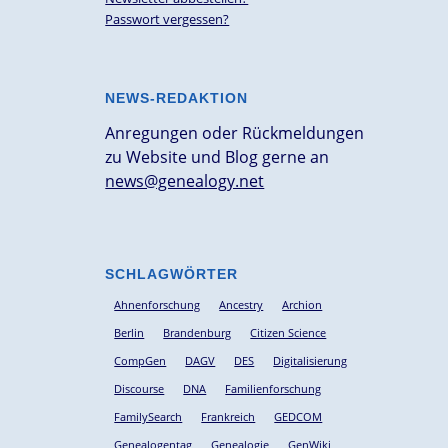
Passwort vergessen?
NEWS-REDAKTION
Anregungen oder Rückmeldungen
zu Website und Blog gerne an
news@genealogy.net
SCHLAGWÖRTER
Ahnenforschung
Ancestry
Archion
Berlin
Brandenburg
Citizen Science
CompGen
DAGV
DES
Digitalisierung
Discourse
DNA
Familienforschung
FamilySearch
Frankreich
GEDCOM
Genealogentag
Genealogie
GenWiki