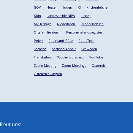
GOV
Hessen
Juden
KI
Kirchenbücher
Köln
Landesarchiv NRW
Leipzig
MyHeritage
Niederlande
Niedersachsen
Ortsfamilienbuch
Personenstandsregister
Polen
Rheinland-Pfalz
RootsTech
Sachsen
Sachsen-Anhalt
Schweden
Transkribus
Wochenvorschau
YouTube
Zoom-Meeting
Zoom-Meetings
Österreich
Österreich-Ungarn
reut uns!